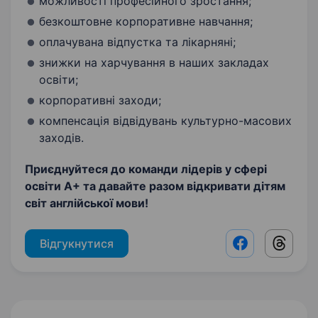
можливості професійного зростання;
безкоштовне корпоративне навчання;
оплачувана відпустка та лікарняні;
знижки на харчування в наших закладах
освіти;
корпоративні заходи;
компенсація відвідувань культурно-масових
заходів.
Приєднуйтеся до команди лідерів у сфері
освіти А+ та д
авайте разом відкривати дітям
світ англійської мови!
Відгукнутися
Facebook shar
Threads