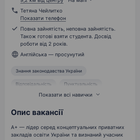
9,2 км від центру
На мапі
Тетяна Чейлитко
Показати телефон
Повна зайнятість, неповна зайнятість.
Також готові взяти студента. Досвід
роботи від 2 років.
Англійська — просунутий
Знання законодавства України
Відповідальність
Пунктуальність
Показати всі навички
Викладання
Творчий підхід
Викладання англійської мови
Опис вакансії
Індивідуальний підхід
А+ — лідер серед концептуальних приватних
закладів освіти України та визнаний учасник
Розробка навчальних програм