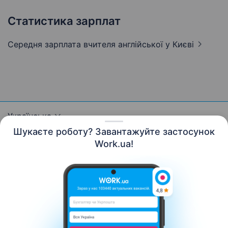
Статистика зарплат
Середня зарплата вчителя англійської
у Києві
Українська
Шукаєте роботу? Завантажуйте застосунок
Work.ua!
Ресурси
Контакти
Про нас
Кар’єра
Новини Work.ua
Допомога
Умови використання