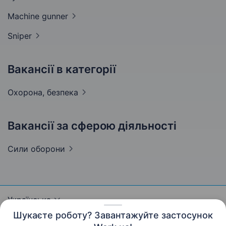
Machine
gunner
Sniper
Вакансії в категорії
Охорона,
безпека
Вакансії за сферою діяльності
Сили
оборони
Українська
Шукаєте роботу? Завантажуйте застосунок