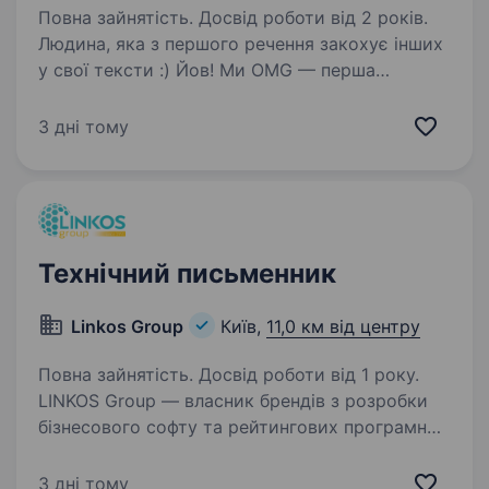
Повна зайнятість. Досвід роботи від 2 років.
Людина, яка з першого речення закохує інших
у свої тексти :) Йов! Ми OMG — перша
українська ком’юніті-агенція. У 2025-му стали
першими в країні за напрямом інфлюенс-
3 дні тому
маркетингу, другими в категорії SMM
та диджитал…
Технічний письменник
Linkos Group
Київ,
11,0 км від центру
Повна зайнятість. Досвід роботи від 1 року.
LINKOS Group — власник брендів з розробки
бізнесового софту та рейтингових програмних
продуктів для бухгалтерів та підприємців
України — запрошує тебе до своєї НЕРЕАЛЬНО
3 дні тому