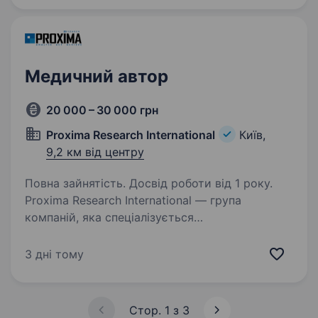
технічної документації…
Медичний автор
20 000 – 30 000 грн
Proxima Research International
Київ,
9,2 км від центру
Повна зайнятість. Досвід роботи від 1 року.
Рroxima Research International — група
компаній, яка спеціалізується
на систематизації інформації та
інформаційному забезпеченні
3 дні тому
фармацевтичного ринку. Ми надаємо
експертні рішення в таких сферах: інтеграція
та…
Стор. 1 з 3