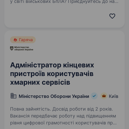
у світі військових БпЛА? Приєднуйтесь до нас
у «Warbirds of Ukraine» і станьте частиною
міжнародної команди, що формує майбутнє
оборонних технологій.…
Гаряча
Адміністратор кінцевих
пристроїв користувачів
хмарних сервісів
Міністерство Оборони України
Київ
Повна зайнятість. Досвід роботи від 2 років.
Вакансія передбачає роботу над підвищенням
рівня цифрової грамотності користувачів про