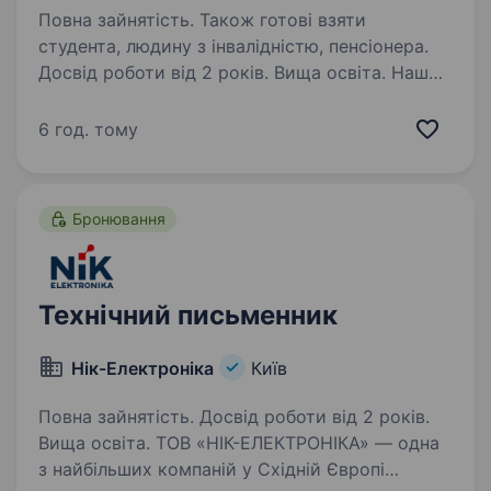
Повна зайнятість. Також готові взяти
студента, людину з інвалідністю, пенсіонера.
Досвід роботи від 2 років. Вища освіта. Наш
партнер — інноваційна технологічна компанія,
що спеціалізується на розробці та
6 год. тому
імплементації передових рішень в області
Embedded систем та радіочастотної (RF)
інженерії. Мета полягає в тому, щоб сприяти
Бронювання
технологічному…
Технічний письменник
Нік-Електроніка
Київ
Повна зайнятість. Досвід роботи від 2 років.
Вища освіта. ТОВ «НІК-ЕЛЕКТРОНІКА» — одна
з найбільших компаній у Східній Європі