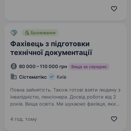
використанні сервісів корпоративної
взаємодіїна базі Microsoft 365. Роль включає
аналіз потреб користувачів, розробку
навчальних…
Бронювання
Фахівець з підготовки
технічної документації
80 000 – 110 000 грн
Вища за середню
Сістематікс
Київ
Повна зайнятість. Також готові взяти людину з
інвалідністю, пенсіонера. Досвід роботи від 2
років. Вища освіта. Ми шукаємо фахівця, який
допоможе побудувати та підтримувати єдину
систему технічної, експлуатаційної
4 год. тому
та процесної документації компанії. Ця роль