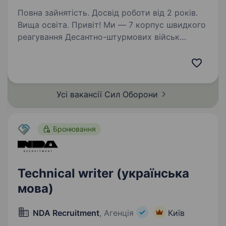
Повна зайнятість. Досвід роботи від 2 років.
Вища освіта. Привіт! Ми — 7 корпус швидкого
реагування Десантно-штурмових військ
Збройних Сил України, команда професіоналів,
які поєднують мужність, інновації
та найсучасніші технології у захисті нашої
країни. Якщо ти хочеш…
Усі вакансії Сил
Оборони
Бронювання
Technical writer (українська
мова)
NDA Recruitment
, Агенція
Київ