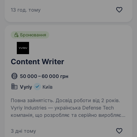
в галузі розробки та виробництва
вимірювальних приладів, систем
13 год. тому
енергоменеджменту, а також енергетичного
консалтингу та інжинірингу. Cьогодні
ми поєднуємо…
Бронювання
Content Writer
50 000 – 60 000 грн
Vyriy
Київ
Повна зайнятість. Досвід роботи від 2 років.
Vyriy Industries — українська Defense Tech
компанія, що розробляє та серійно виробляє
автономні системи для роботи в реальних
бойових умовах для понад 200 підрозділів Сил
3 дні тому