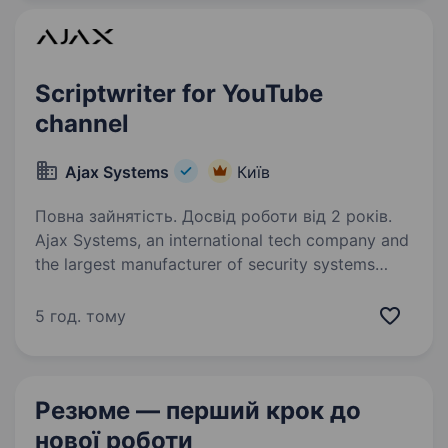
поєднує технічне письмо, бізнес-аналіз
та взаємодію з інженерними,…
Scriptwriter for YouTube
channel
Ajax Systems
Київ
Повна зайнятість. Досвід роботи від 2 років.
Ajax Systems, an international tech company and
the largest manufacturer of security systems
in Europe.We are looking for a new team member
to join our Marketing divisions as a Scriptwriter.
5 год. тому
The perfect candidate…
Резюме — перший крок
до
нової роботи