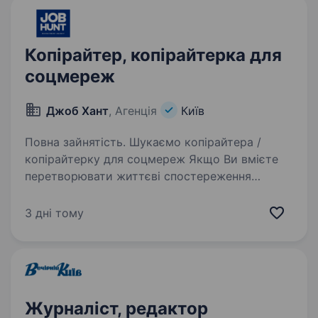
Копірайтер, копірайтерка для
соцмереж
Джоб Хант
, Агенція
Київ
Повна зайнятість. Шукаємо копірайтера /
копірайтерку для соцмереж Якщо Ви вмієте
перетворювати життєві спостереження
на пости, які хочеться лайкати, зберігати
й надсилати колегам — нам по дорозі.
3 дні тому
Що потрібно робити: писати пости…
Журналіст, редактор