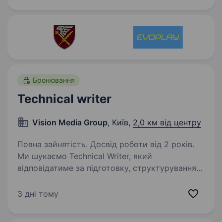
оборони України. Ми створюємо технології,…
Бронювання
Technical writer
Vision Media Group
, Київ,
2,0 км від центру
Повна зайнятість. Досвід роботи від 2 років.
Ми шукаємо Technical Writer, який
відповідатиме за підготовку, структурування
та актуалізацію технічної, функціональної
та нормативної документації для програмних
3 дні тому
продуктів і цифрових сервісів,
що впроваджуються…