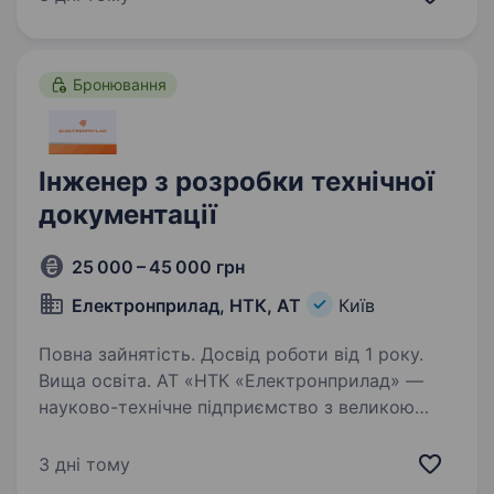
дружньої, РЕАЛЬНО професійної, ВИЗНАНО
інноваційної,…
Бронювання
Інженер з розробки технічної
документації
25 000 – 45 000 грн
Електронприлад, НТК, АТ
Київ
Повна зайнятість. Досвід роботи від 1 року.
Вища освіта. АТ «НТК «Електронприлад» —
науково-технічне підприємство з великою
історією. Запрошуємо на роботу інженера
з розробки технічної документації. Вимоги
3 дні тому
до кандидата: Досвід розробки та ведення