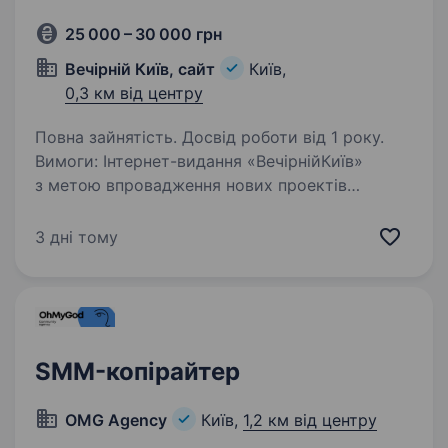
25 000 – 30 000 грн
Вечірній Київ, сайт
Київ,
0,3 км від центру
Повна зайнятість. Досвід роботи від 1 року.
Вимоги: Інтернет-видання «ВечірнійКиїв»
з метою впровадження нових проектів
розширює штат працівників.Пропонуємо
цікаву роботу для розумних, активних і
3 дні тому
амбіційних людей. Вільне володіння
українською мовою, …
SMM-копірайтер
OMG Agency
Київ,
1,2 км від центру