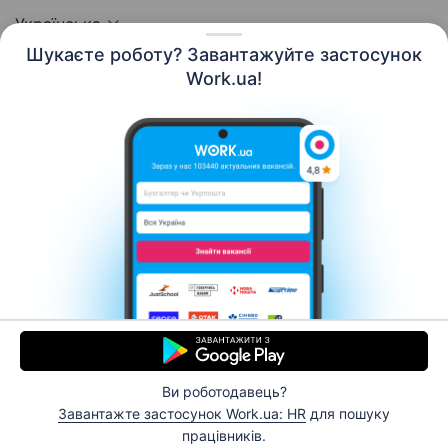
Українська
Шукаєте роботу? Завантажуйте застосунок
Work.ua!
Ресурси
Контакти
Про нас
Кар’єра
Новини Work.ua
Допомога
Умови використання
Роботодавцю
© 2006–2026 Work.ua. Сервіс пошуку роботи №1 в
Україні.
Ви роботодавець?
Завантажте застосунок Work.ua: HR
для пошуку
Відгукнутися
працівників.