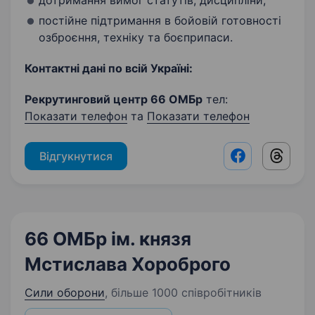
дотримання вимог статутів, дисципліни;
постійне підтримання в бойовій готовності
озброєння, техніку та боєприпаси.
Контактні дані по всій Україні:
Рекрутинговий центр 66 ОМБр
тел:
Показати телефон
та
Показати телефон
Відгукнутися
Facebook shar
Threads
66 ОМБр ім. князя
Мстислава Хороброго
Сили оборони
,
більше 1000 співробітників