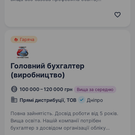
(бухгалтерський облік і аудит); досвід роботи
бухгалтером базове розуміння
бухгалтерського обліку робота з MeDoc,
Вчасно та Електронним кабінетом платника
податків…
Гаряча
Головний бухгалтер
(виробництво)
100 000 – 120 000 грн
Вища за середню
Прямі дистрибуції, ТОВ
Дніпро
Повна зайнятість. Досвід роботи від 5 років.
Вища освіта. Нашій компанії потрібен
бухгалтер з досвідом організації обліку