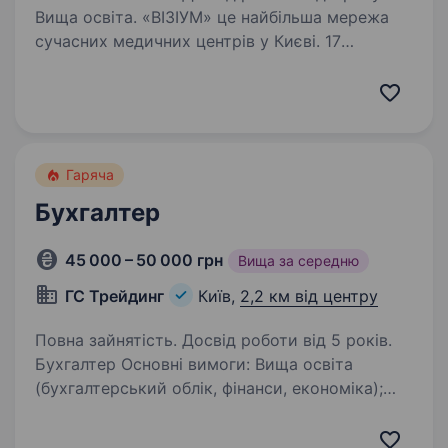
Вища освіта. «ВІЗІУМ» це найбільша мережа
сучасних медичних центрів у Києві. 17
діагностично-хірургічних клінік по Україні.
Ми надаємо всі види офтальмологічних
послуг, діагностуємо і лікуємо будь-які
захворювання очей у дорослих…
Гаряча
Бухгалтер
45 000 – 50 000 грн
Вища за середню
ГС Трейдинг
Київ,
2,2 км від центру
Повна зайнятість. Досвід роботи від 5 років.
Бухгалтер Основні вимоги: Вища освіта
(бухгалтерський облік, фінанси, економіка);
Бажано досвід ведення зовнішньоекономічної
діяльності (ЗЕД); Знання податкового