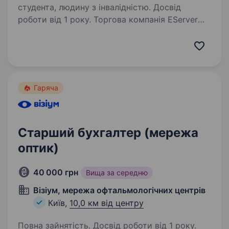
студента, людину з інвалідністю. Досвід
роботи від 1 року. Торгова компанія EServer
шукає відповідального, чесного та надійного
колегу на посаду бухгалтера. Трохи про нас
дивіться за посиланнями:
https://www.facebook.com/eserver.com.ua/
https://www.instagram.com/eservercomua/…
Гаряча
Старший бухгалтер (мережа
оптик)
40 000 грн
Вища за середню
Візіум, мережа офтальмологічних центрів
Київ,
10,0 км від центру
Повна зайнятість. Досвід роботи від 1 року.