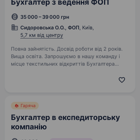
Бухгалтер з ведення ФОП
35 000 – 39 000 грн
Сидоровська О.О., ФОП
, Київ,
5,7 км від центру
Повна зайнятість. Досвід роботи від 2 років.
Вища освіта. Запрошуємо в нашу команду і
місце текстильних відкриттів Бухгалтера
з ведення ФОП Наші вимоги: Вища освіта
(бухгалтерський облік, економіка, фінанси);
Досвід роботи бухгалтером на різних ділянках
від 3-х років;…
Гаряча
Бухгалтер в експедиторську
компанію