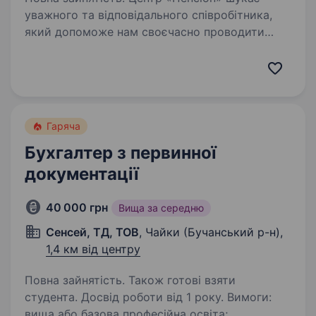
уважного та відповідального співробітника,
який допоможе нам своєчасно проводити
платежі підопічним та підтримувати порядок у
фінансових документах. Ця робота для
людини, яка любить точність,…
Гаряча
Бухгалтер з первинної
документації
40 000 грн
Вища за середню
Сенсей, ТД, ТОВ
, Чайки (Бучанський р-н),
1,4 км від центру
Повна зайнятість. Також готові взяти
студента. Досвід роботи від 1 року. Вимоги:
вища або базова професійна освіта;