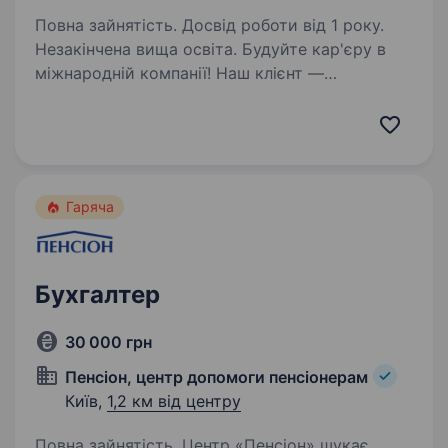
Повна зайнятість. Досвід роботи від 1 року.
Незакінчена вища освіта. Будуйте кар'єру в
міжнародній компанії! Наш клієнт —
американська компанія, що спеціалізується
на транспортній логістиці у США. Ми шукаємо
уважного та відповідального Спеціаліста
з обробки платежів (Accountant),…
Гаряча
Бухгалтер
30 000 грн
Пенсіон, центр допомоги пенсіонерам
Київ,
1,2 км від центру
Повна зайнятість. Центр «Пенсіон» шукає