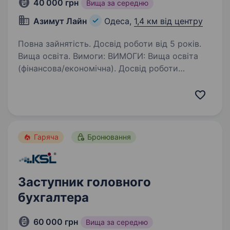
40 000 грн
Вища за середню
Азимут Лайн
Одеса,
1,4 км від центру
Повна зайнятість. Досвід роботи від 5 років.
Вища освіта. Вимоги: ВИМОГИ: Вища освіта
(фінансова/економічна). Досвід роботи
бухгалтером не менше 5-ти років Обов’язкове
впевнене володіння: 1С, BAS, M.E.Doc, Word,
Excel. Досвід роботи з системою
електронного документообігу…
Гаряча
Бронювання
Заступник головного
бухгалтера
60 000 грн
Вища за середню