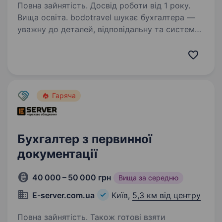
Повна зайнятість. Досвід роботи від 1 року.
Вища освіта. bodotravel шукає бухгалтера —
уважну до деталей, відповідальну та системну
людину, яка дружить з цифрами. Ми записали
коротке відео, щоб познайомити з нами
та з нашою вакансією: Що у нас є: Зарплата:
ставка —…
Гаряча
Бухгалтер з первинної
документації
40 000 – 50 000 грн
Вища за середню
E-server.com.ua
Київ,
5,3 км від центру
Повна зайнятість. Також готові взяти