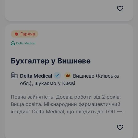
у виробничих компаніях. Досвід роботи також
в гуртовій торгівлі буде перевагою. Вимоги:
Досвід роботи головним бухгалтером або
заступником у виробничій…
Гаряча
Бухгалтер у Вишневе
Delta Medical
Вишневе (Київська
обл.), шукаємо у Києві
Повна зайнятість. Досвід роботи від 2 років.
Вища освіта. Міжнародний фармацевтичний
холдинг Delta Medical, що входить до ТОП —
компаній фармацевтичного ринку України та є
одним з найкращих роботодавців, запрошує
до своєї команди Бухгалтера по товару