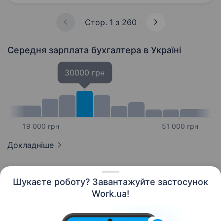
та валютним операціям…
Стор. 1 з 260
Середня зарплата бухгалтера
в Україні
30000 грн
19 000 грн
51 000 грн
Докладніше
Шукаєте роботу? Завантажуйте застосунок
Work.ua!
Українська