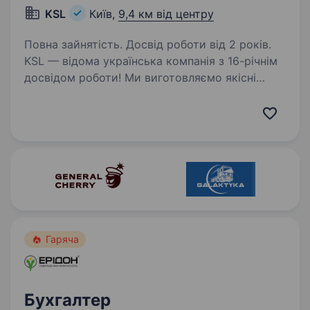
KSL
Київ,
9,4 км від центру
Повна зайнятість. Досвід роботи від 2 років.
KSL — відома українська компанія з 16-річнім
досвідом роботи! Ми виготовляємо якісні
металеві конструкції різного конструктиву
та складності та надаємо послуги комплексної
металообробки (маємо своє виробництво
повного…
Гаряча
Бухгалтер