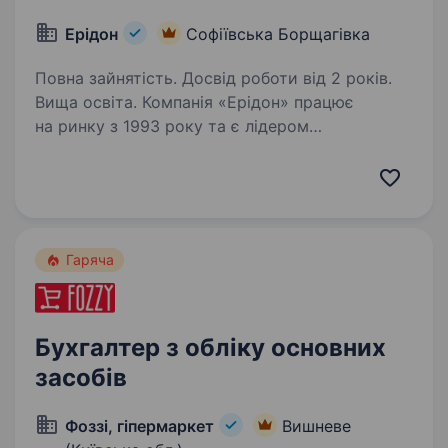
Ерідон
Софіївська Борщагівка
Повна зайнятість. Досвід роботи від 2 років.
Вища освіта. Компанія «Ерідон» працює
на ринку з 1993 року та є лідером
у комплексному забезпеченні
сільськогосподарських підприємств України.
Ми пропонуємо широкий асортимент
продукції провідних світових брендів: насіння
польових…
Гаряча
Бухгалтер з обліку основних
засобів
Фоззі, гіпермаркет
Вишневе