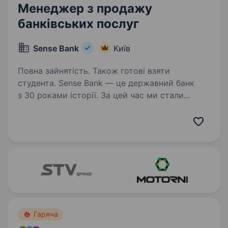
Менеджер з продажу
банківських послуг
Sense Bank
Київ
Повна зайнятість. Також готові взяти
студента. Sense Bank — це державний банк
з 30 роками історії. За цей час ми стали
не просто місцем для роботи, а спільнотою
з 4000 людей, де кожен присвячений місії —
створювати сенси, щоб здійснювались мрії
українців. Шукаємо…
Гаряча