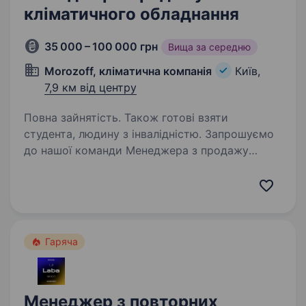
кліматичного обладнання
35 000 – 100 000 грн
Вища за середню
Morozoff, кліматична компанія
Київ,
7,9 км від центру
Повна зайнятість. Також готові взяти
студента, людину з інвалідністю. Запрошуємо
до нашої команди Менеджера з продажу
кліматичного обладнання. Якщо Хочеш
розвиватися у сфері, де стабільність
поєднується з новими викликами, а твої дії
мають значення — ця вакансія для тебе! Якщо
у тебе…
Гаряча
Менеджер з повторних