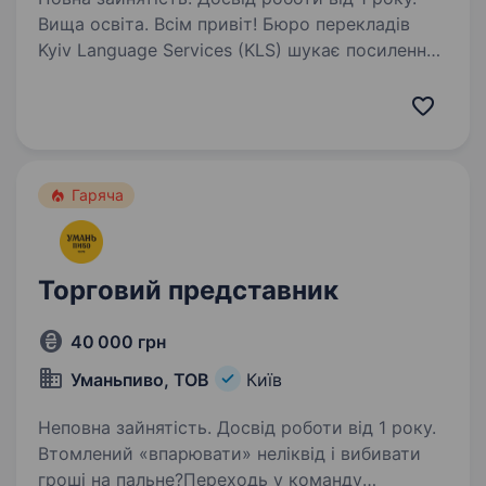
Вища освіта. Всім привіт! Бюро перекладів
Kyiv Language Services (KLS) шукає посилення
команди амбітним менеджером з B2B
продажів. KLS було засноване в 2004 році
професійним лінгвістом. За понад 20 років
роботи ми допомогли…
Гаряча
Торговий представник
40 000 грн
Уманьпиво, ТОВ
Київ
Неповна зайнятість. Досвід роботи від 1 року.
Втомлений «впарювати» неліквід і вибивати
гроші на пальне?Переходь у команду