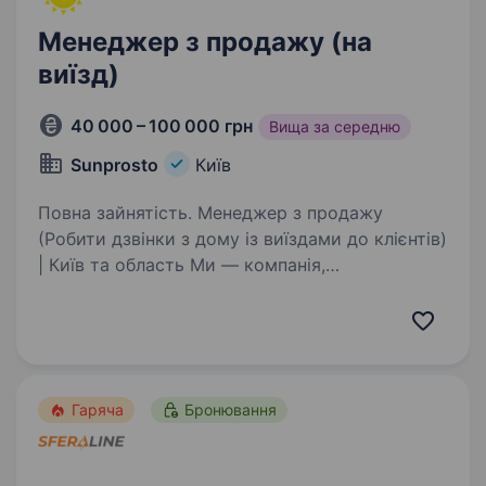
Менеджер з продажу (на
виїзд)
40 000 – 100 000 грн
Вища за середню
Sunprosto
Київ
Повна зайнятість. Менеджер з продажу
(Робити дзвінки з дому із виїздами до клієнтів)
| Київ та область Ми — компанія,
що встановлює сонячні електростанції для
будинків і бізнесу. Працюємо по Києву
та Одесі, запрошуємо в команду активного…
Гаряча
Бронювання