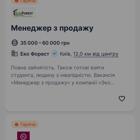
Гаряча
Менеджер з продажу
35 000 – 60 000 грн
Еко Форест
Київ,
12,0 км від центру
Повна зайнятість. Також готові взяти
студента, людину з інвалідністю. Вакансія
«Менеджер з продажу» у компанії «Эко
Форест» відкрита для енергійних
та мотивованих претендентів, які бажають
розвиватися у сфері продажу матеріалів для
зовнішнього оздоблення котеджів. Ви будете
працювати…
Гаряча