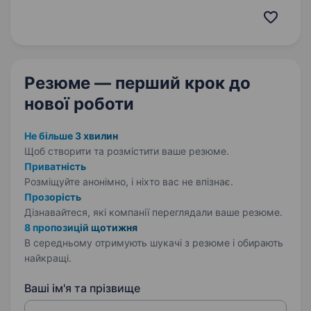
працювати, досягати нових висот і
створювати фінансово стабільне майбутнє…
Резюме — перший крок
до
нової роботи
Не більше 3 хвилин
Щоб створити та розмістити ваше
резюме.
Приватність
Розміщуйте анонімно, і ніхто вас не впізнає.
Прозорість
Дізнавайтеся, які компанії переглядали ваше резюме.
8 пропозицій щотижня
В середньому отримують шукачі з резюме і обирають
найкращі.
Ваші ім'я та прізвище