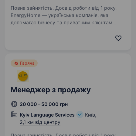
Повна зайнятість. Досвід роботи від 1 року.
EnergyHome — українська компанія, яка
допомагає бізнесу та приватним клієнтам
забезпечити енергетичну незалежність.
Ми спеціалізуємося на продажі систем
резервного живлення, сонячних
електростанцій. У зв’язку з розширенням…
Гаряча
Менеджер з продажу
20 000 – 50 000 грн
Kyiv Language Services
Київ,
2,1 км від центру
Повна зайнятість. Досвід роботи від 1 року.