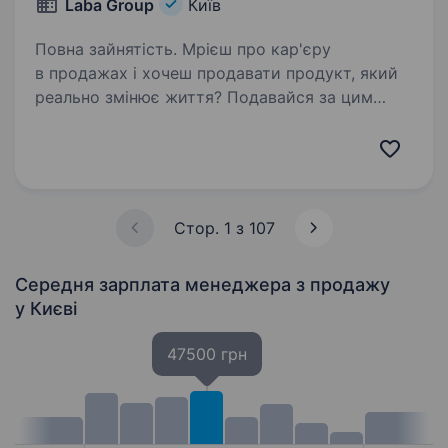
Laba Group
Київ
Повна зайнятість. Мрієш про кар'єру
в продажах і хочеш продавати продукт, який
реально змінює життя? Подавайся за цим
посиланням, для швидшого і легшого розгляду
https://apply.workable.com/laba/j/2457899AD9/a
pply/ А правда, що в креативі…
Стор. 1 з 107
Середня зарплата менеджера з продажу
у Києві
47500 грн