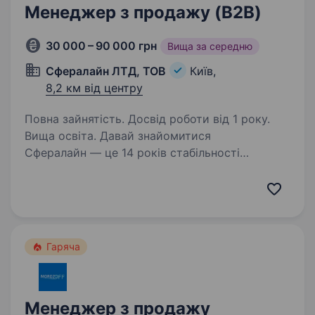
Менеджер з продажу (B2B)
30 000 – 90 000 грн
Вища за середню
Сфералайн ЛТД, ТОВ
Київ,
8,2 км від центру
Повна зайнятість. Досвід роботи від 1 року.
Вища освіта. Давай знайомитися
Сфералайн — це 14 років стабільності
та росту, 240+ фахівців, 30+ брендів і склади
площею 5700 м².Нам довіряють клієнти — і
ми щодня підтверджуємо це сервісом, якістю
та надійною співпрацею. Ми займаємося…
Гаряча
Менеджер з продажу