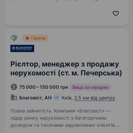
«Уманьпиво» — продавай продукт, за яким
клієнти шикуються в чергу! Ми — пивоварня зі
145-річною історією та перша в Україні,
що варить…
Гаряча
Рієлтор, менеджер з продажу
нерухомості (ст. м. Печерська)
75 000 – 150 000 грн
Вища за середню
Благовіст, АН
Київ,
2,5 км від центру
Повна зайнятість. Компанія «Благовіст» —
лідер ринку нерухомості з багаторічним
досвідом та тисячами задоволених клієнтів.
Запрошуємо тих, хто прагне активно