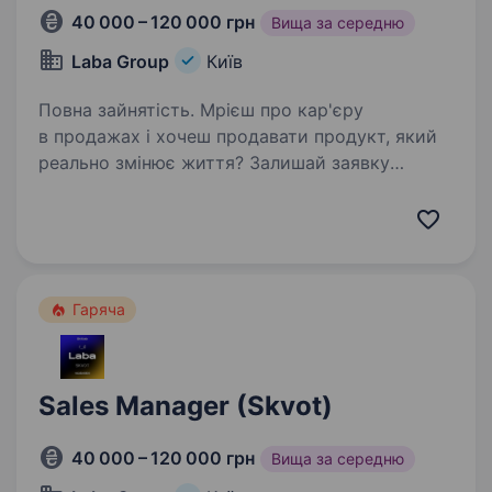
40 000 – 120 000 грн
Вища за середню
Laba Group
Київ
Повна зайнятість. Мрієш про кар'єру
в продажах і хочеш продавати продукт, який
реально змінює життя? Залишай заявку
за цим посиланням:
https://apply.workable.com/laba/j/7B0DF537BE/a
pply/?utm_source=work.ua&utm_medium=job-
board&utm_campaign=work.ua…
Гаряча
Sales Manager (Skvot)
40 000 – 120 000 грн
Вища за середню