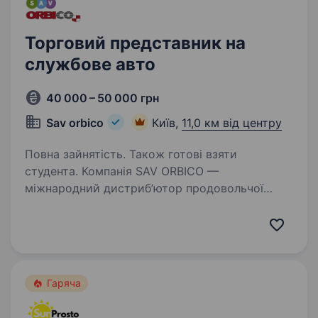
Торговий представник на
службове авто
40 000 – 50 000 грн
Sav orbico
Київ,
11,0 км від центру
Повна зайнятість. Також готові взяти
студента. Компанія SAV ORBICO —
міжнародний дистриб’ютор продовольчої
та непродовольчої групи товарів вітчизняних
та світових виробників. Шукаємо в свою
команду Торгового представника на службове
авто Що ми Тобі пропонуємо?…
Гаряча