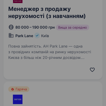
Менеджер з продажу
нерухомості (з навчанням)
80 000 – 190 000 грн
Вища за середню
Park Lane
Київ
Повна зайнятість. АН Park Lane — одна
з провідних компаній на ринку нерухомості
Києва з більш ніж 20-річним досвідом.
Ми стабільно займаємо лідируючі позиції
у сфері нерухомості та маємо 3 сучасні офіси
в центрі столиці. Ми постійно…
Гаряча