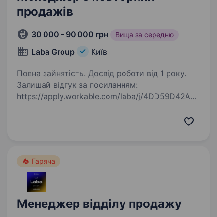
продажів
30 000 – 90 000 грн
Вища за середню
Laba Group
Київ
Повна зайнятість. Досвід роботи від 1 року.
Залишай відгук за посиланням:
https://apply.workable.com/laba/j/4DD59D42A6/
apply/?utm_source=work.ua&utm_medium=job-
board&utm_campaign=work.ua Мрієш про
кар'єру в продажах і хочеш продавати
продукт, який реально…
Гаряча
Менеджер відділу продажу