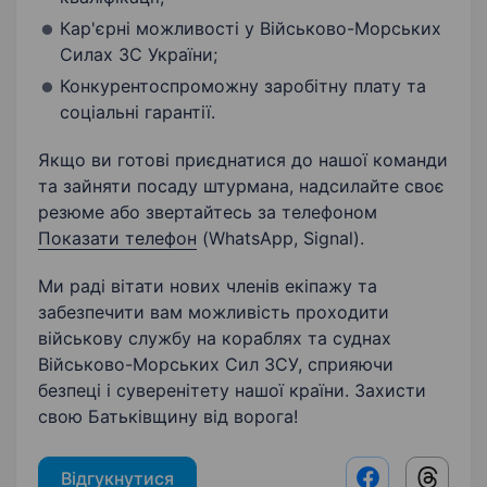
Кар'єрні можливості у Військово-Морських
Силах ЗС України;
Конкурентоспроможну заробітну плату та
соціальні гарантії.
Якщо ви готові приєднатися до нашої команди
та зайняти посаду штурмана, надсилайте своє
резюме або звертайтесь за телефоном
Показати телефон
(WhatsApp, Signal).
Ми раді вітати нових членів екіпажу та
забезпечити вам можливість проходити
військову службу на кораблях та суднах
Військово-Морських Сил ЗСУ, сприяючи
безпеці і суверенітету нашої країни. Захисти
свою Батьківщину від ворога!
Відгукнутися
Facebook shar
Threads