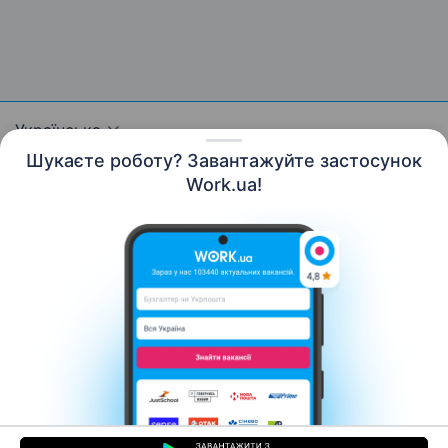
Українська
Шукаєте роботу? Завантажуйте застосунок
Work.ua!
Ресурси
Контакти
Про нас
Кар’єра
Новини Work.ua
Допомога
Умови використання
Роботодавцю
© 2006–2026 Work.ua. Сервіс пошуку роботи №1 в