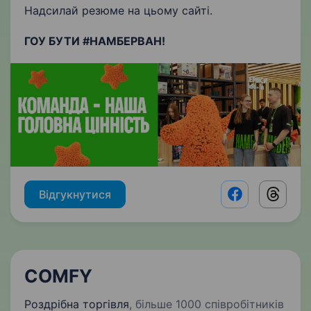
Надсилай резюме на цьому сайті.
ГОУ БУТИ #НАМБЕРВАН!
Відгукнутися
Facebook shar
Threads
COMFY
Роздрібна торгівля
,
більше 1000 співробітників