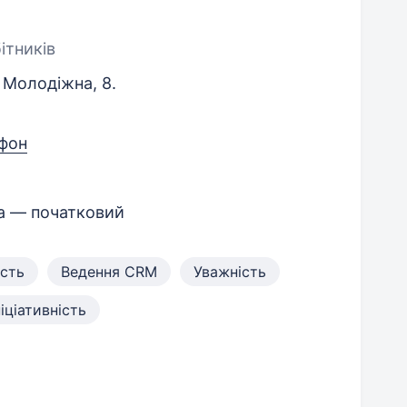
ітників
 Молодіжна, 8.
фон
ка — початковий
ість
Ведення CRM
Уважність
ніціативність