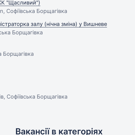
ЖК "Щасливий")
on, Софіївська Борщагівка
істраторка залу (нічна зміна) у Вишневе
вська Борщагівка
ка Борщагівка
нів, Софіївська Борщагівка
Вакансії в категоріях