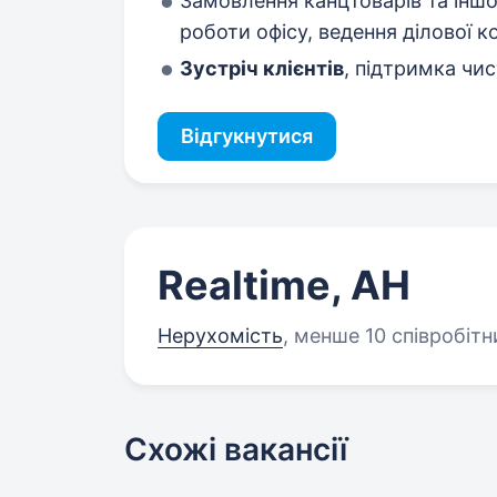
Замовлення канцтоварів та іншо
роботи офісу, ведення ділової к
Зустріч клієнтів
, підтримка чис
Відгукнутися
Realtime, АН
Нерухомість
,
менше 10 співробітн
Схожі вакансії