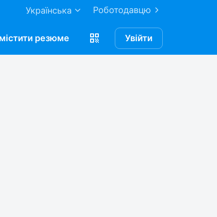
Роботодавцю
Українська
містити
резюме
Увійти