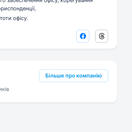
го забеспечення офісу, корегування
ориспонденції,
тоти офісу.
Facebook share lin
Threads sha
Більше про компанію
иків