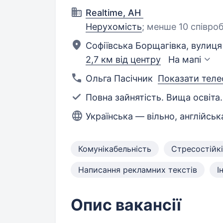
Realtime, АН
Нерухомість
;
менше 10 співроб
Софіївська Борщагівка, вулиця
2,7 км від центру
На мапі
Ольга Пасічник
Показати теле
Повна зайнятість. Вища освіта.
Українська — вільно, англійсь
Комунікабельність
Стресостійк
Написання рекламних текстів
І
Опис вакансії