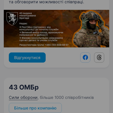
та обговорити можливості співпраці.
Відгукнутися
Facebook shar
Threads
43 ОМБр
Сили оборони
,
більше 1000 співробітників
Більше про компанію