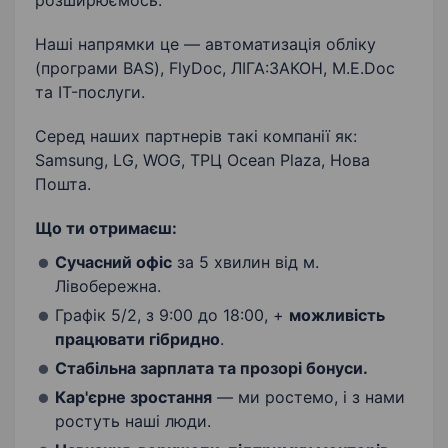
розширюємось.
Наші напрямки це — автоматизація обліку
(програми BAS), FlyDoc, ЛІГА:ЗАКОН, M.E.Doc
та IT-послуги.
Серед наших партнерів такі компанії як:
Samsung, LG, WOG, ТРЦ Ocean Plaza, Нова
Пошта.
Що ти отримаєш:
Сучасний офіс
за 5 хвилин від м.
Лівобережна.
Графік 5/2, з 9:00 до 18:00, +
можливість
працювати гібридно
.
Стабільна зарплата та прозорі бонуси.
Кар'єрне зростання
— ми ростемо, і з нами
ростуть наші люди.