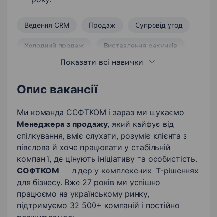
Ведення CRM
Продаж
Супровід угод
Холодний продаж
Виставлення рахунків
Показати всі навички
Виявлення потреб клієнта
Складання комерційних пропозицій
Опис вакансії
Автоматизація обліку
Ми команда СОФТКОМ і зараз ми шукаємо
Менеджера з продажу
, який кайфує від
спілкування, вміє слухати, розуміє клієнта з
півслова й хоче працювати у стабільній
компанії, де цінують ініціативу та особистість.
СОФТКОМ
— лідер у комплексних IT-рішеннях
для бізнесу. Вже 27 років ми успішно
працюємо на українському ринку,
підтримуємо 32 500+ компаній і постійно