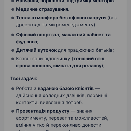
Навчання, воркшопи, підтримку менторів
.
Медичне страхування.
Тепла атмосфера без офісної напруги
(без
дрес-коду та мікроменеджменту).
Офісний спортзал, масажний кабінет та
фуд зона;
Дитячий куточок
для працюючих батьків;
Класні зони відпочинку (
тенісний стіл,
ігрова консоль, кімната для релаксу
);
Твої задачі:
Робота з
наданою базою клієнтів
—
здійснення холодних дзвінків, первинні
контакти, виявлення потреб.
Презентація продукту
— знання
асортименту, переваг та можливостей,
вміння чітко й переконливо донести