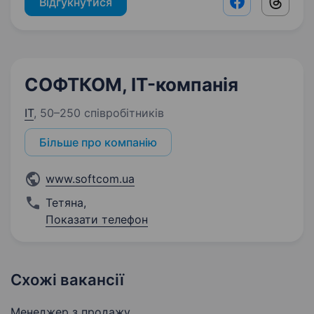
Відгукнутися
Facebook shar
Threads
СОФТКОМ, IT-компанія
IT
,
50–250 співробітників
Більше про компанію
www.softcom.ua
Тетяна
,
Показати телефон
Схожі вакансії
Менеджер з продажу