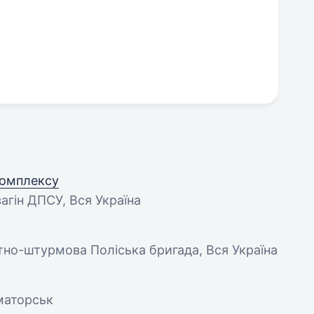
комплексу
загін ДПСУ, Вся Україна
тно-штурмова Поліська бригада, Вся Україна
маторськ