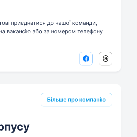
отові приєднатися до нашої команди,
 на вакансію або за номером телефону
Facebook share lin
Threads sha
Більше про компанію
рпусу