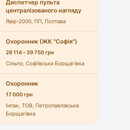
Диспетчер пульта
централізованого нагляду
Явір-2000, ПП, Полтава
Охоронник (ЖК "Софія")
28 114 – 39 750 грн
Сільпо, Софіївська Борщагівка
Охоронник
17 000 грн
Інпак, ТОВ, Петропавлівська
Борщагівка