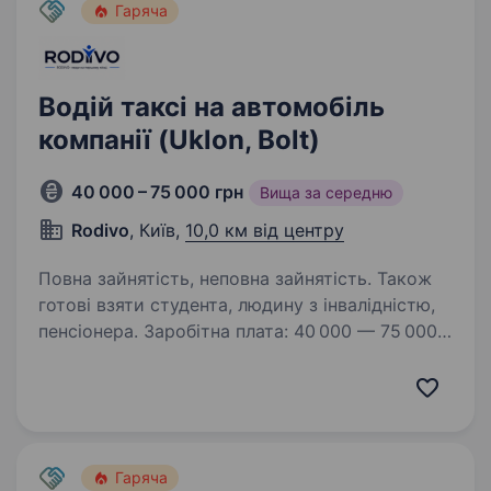
Гаряча
Водій таксі на автомобіль
компанії (Uklon, Bolt)
40 000 – 75 000 грн
Вища за середню
Rodivo
, Київ,
10,0 км від центру
Повна зайнятість, неповна зайнятість. Також
готові взяти студента, людину з інвалідністю,
пенсіонера. Заробітна плата: 40 000 — 75 000
грн чистими.Водій таксі на електромобіль
компанії. Основні переваги роботи: Зарядка
автомобіля за рахунок компанії. Всі витрати
на зарядку беремо на себе, щоб збільшити ваш
чистий…
Гаряча