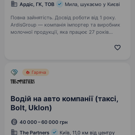
Ардіс, ГК, ТОВ
Мила, шукаємо у Києві
Повна зайнятість. Досвід роботи від 1 року.
ArdisGroup — компанія імпортер та виробник
молочної продукції, яка працює 27 років
на ринку, розвиває культуру споживання сирів
та впроваджує світові тренди на ринку
України. Запрошуємо в команду водіїв-
експедиторів,…
Гаряча
Водій на авто компанії (таксі,
Bolt, Uklon)
40 000 – 60 000 грн
The Partners
Київ,
11,0 км від центру