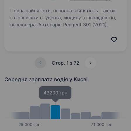
Повна зайнятість, неповна зайнятість. Також
готові взяти студента, людину з інвалідністю,
пенсіонера. Автопарк: Peugeot 301 (2021)
Skoda Fabia (2021) Chevrolet Bolt (2020) Toyota
Aqua (2020) Hyundai Accent (2021) Tesla 3/S/X
(2021) ***Після 2-х місяців роботи Переваги
роботи з нами: Знижена…
Стор. 1 з 72
Середня зарплата водія
у Києві
43200 грн
29 000 грн
71 000 грн