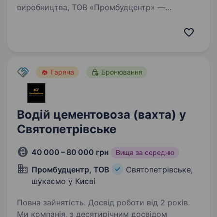
виробництва, ТОВ «Промбудцентр» —
провідний виробник бетону і сумішей в Києві
та Київській області. За цей час з нашого
бетону побудовано безліч будівель та споруд
в Києві та Київській…
Гаряча
Бронювання
Водій цементовоза (вахта) у
Святопетрівське
40 000 – 80 000 грн
Вища за середню
Промбудцентр, ТОВ
Святопетрівське,
шукаємо у Києві
Повна зайнятість. Досвід роботи від 2 років.
Ми компанія, з десятирічним досвідом