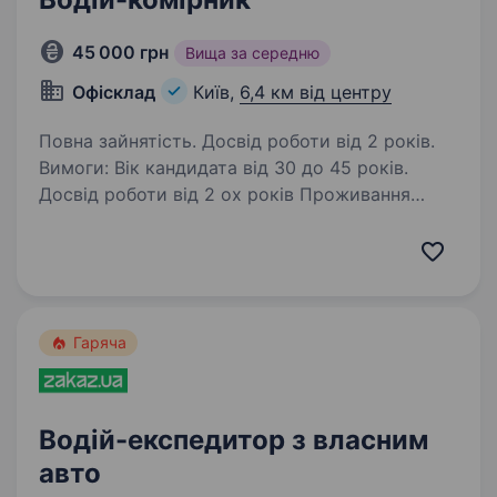
45 000 грн
Вища за середню
Офісклад
Київ,
6,4 км від центру
Повна зайнятість. Досвід роботи від 2 років.
Вимоги: Вік кандидата від 30 до 45 років.
Досвід роботи від 2 ох років Проживання
в районах (Севастопольська, Солом’янська
площі, Караваєві дачі, Турецьке містечко).
Досвід водіння Києвом мікроавтобуса…
Гаряча
Водій-експедитор з власним
авто