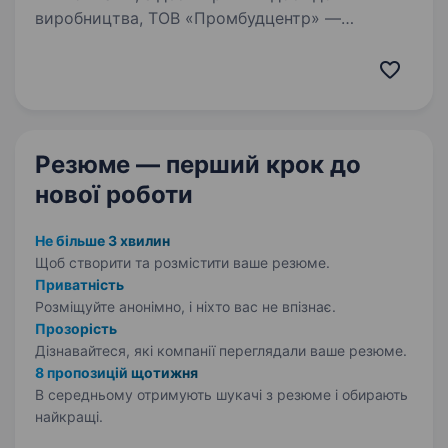
виробництва, ТОВ «Промбудцентр» —
провідний виробник бетону і сумішей в Києві
та Київській області. За цей час з нашого
бетону побудовано безліч будівель та споруд
в Києві та Київській…
Резюме — перший крок
до
нової роботи
Не більше 3 хвилин
Щоб створити та розмістити ваше
резюме.
Приватність
Розміщуйте анонімно, і ніхто вас не впізнає.
Прозорість
Дізнавайтеся, які компанії переглядали ваше резюме.
8 пропозицій щотижня
В середньому отримують шукачі з резюме і обирають
найкращі.