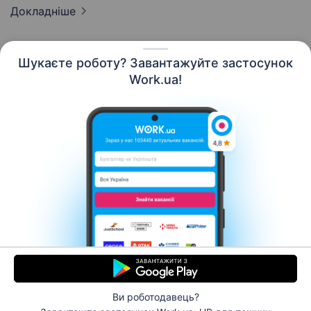
Докладніше
Шукаєте роботу? Завантажуйте застосунок
Work.ua!
Українська
Ресурси
Контакти
Про нас
Кар’єра
Новини Work.ua
Допомога
Умови використання
Роботодавцю
Ви роботодавець?
© 2006–2026 Work.ua. Сервіс пошуку роботи №1 в