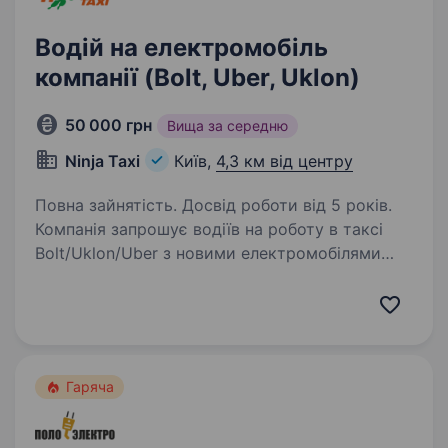
Водій на електромобіль
компанії (Bolt, Uber, Uklon)
50 000 грн
Вища за середню
Ninja Taxi
Київ,
4,3 км від центру
Повна зайнятість. Досвід роботи від 5 років.
Компанія запрошує водіїв на роботу в таксі
Bolt/Uklon/Uber з новими електромобілями
2024−2025 року! Ми пропонуємо: Сучасні
електроавто з запасом ходу 250−300 км.
взимку, від 350 км. влітку: BYD Yuan UP
(оглянути);…
Гаряча