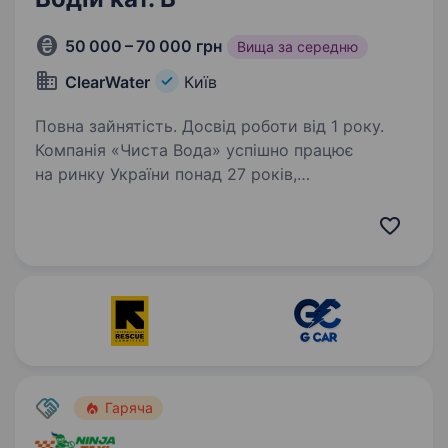
50 000 – 70 000 грн
Вища за середню
ClearWater
Київ
Повна зайнятість. Досвід роботи від 1 року.
Компанія «Чиста Вода» успішно працює
на ринку України понад 27 років,
ми займаємося виробництвом
та дистрибуцією високоякісної
мінералізованої води. Якщо ви хочете
працювати в сервісній та стабільній компанії,
для…
Гаряча