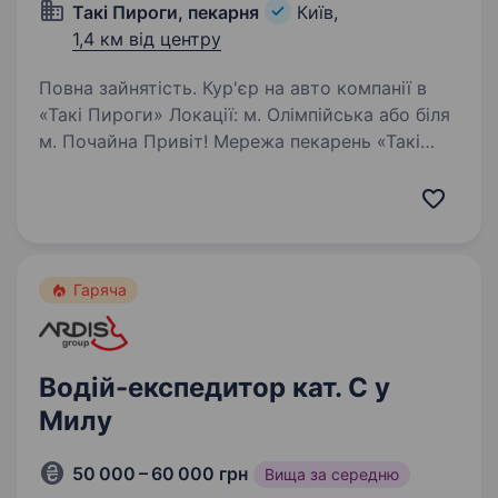
Такі Пироги, пекарня
Київ,
1,4 км від центру
Повна зайнятість. Кур'єр на авто компанії в
«Такі Пироги» Локації: м. Олімпійська або біля
м. Почайна Привіт! Мережа пекарень «Такі
Пироги» — це не просто ароматна випічка,
а команда людей, які люблять свою справу!
Ми ростемо та шукаємо…
Гаряча
Водій-експедитор кат. С у
Милу
50 000 – 60 000 грн
Вища за середню