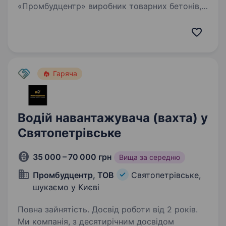
«Промбудцентр» виробник товарних бетонів,
запрошує на постійну роботу водія категорії
«С, Е» на тягачі MAN, SCANIA, DAF
напівпричепа перевезення: щебінь, пісок.
вахтовим методом. Адреса: Київська обл., с.
Святопетрівське…
Гаряча
Водій навантажувача (вахта) у
Святопетрівське
35 000 – 70 000 грн
Вища за середню
Промбудцентр, ТОВ
Святопетрівське,
шукаємо у Києві
Повна зайнятість. Досвід роботи від 2 років.
Ми компанія, з десятирічним досвідом