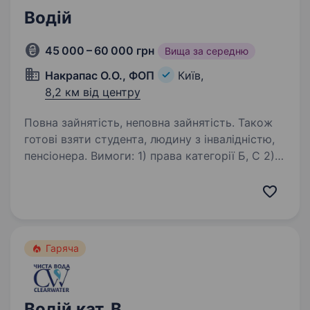
Водій
45 000 – 60 000 грн
Вища за середню
Накрапас О.О., ФОП
Київ,
8,2 км від центру
Повна зайнятість, неповна зайнятість. Також
готові взяти студента, людину з інвалідністю,
пенсіонера. Вимоги: 1) права категорії Б, С 2)
досвід водіння Умови роботи: 1) працювати
водіем на автомобілі компанії або на власному
авто 2) працювати 5 днів на тиждень 3)
зарплата раз на тиждень Обов’язки: 1)
розвозити…
Гаряча
Водій кат. В