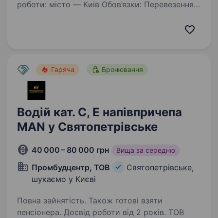
роботи: місто — Киів Обов’язки: Перевезення
пасажирів за визначеними маршрутами Київа
та області (РОЗВОЗКИ!!!) Дотримання правил
дорожнього руху та безпеки пасажирів…
Гаряча
Бронювання
Водій кат. С, Е напівпричепа
MAN у Святопетрівське
40 000 – 80 000 грн
Вища за середню
Промбудцентр, ТОВ
Святопетрівське,
шукаємо у Києві
Повна зайнятість. Також готові взяти
пенсіонера. Досвід роботи від 2 років. ТОВ