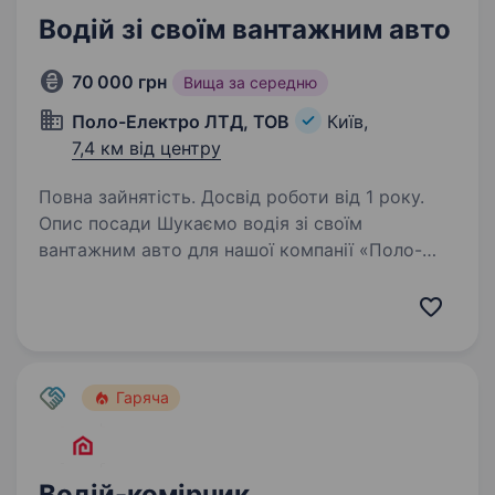
Водій зі своїм вантажним авто
70 000 грн
Вища за середню
Поло-Електро ЛТД, ТОВ
Київ,
7,4 км від центру
Повна зайнятість. Досвід роботи від 1 року.
Опис посади Шукаємо водія зі своїм
вантажним авто для нашої компанії «Поло-
Електро». Ваша основна відповідальність
полягатиме у забезпеченні доставки товарів.
Ви будете перевозити кабельну
та електротехнічну продукцію…
Гаряча
Водій-комірник