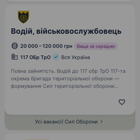
Водій, військовослужбовець
20 000 – 120 000 грн
Вища за середню
117 ОБр ТрО
Вся Україна
Повна зайнятість. Водій до 117 обр ТрО 117-та
окрема бригада територіальної оборони —
формування Сил територіальної оборони
Збройних сил України у місті Суми. Підрозділи
117-тої обр ТрО з першого дня
повномасштабного вторгнення брали…
Усі вакансії Сил
Оборони