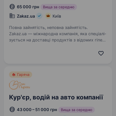
65 000 грн
Вища за середню
Zakaz.ua
Київ
Повна зайнятість, неповна зайнятість.
Zakaz.ua — між­на­ро­дна ком­па­нія, яка спе­ці­а­лі­
зу­є­ться на до­став­ці про­ду­ктів з відомих гі­пер­
мар­ке­тів: METRO, Аuchan, NOVUS, Ме­га­Мар­кет,
ЕКО мар­кет, Тав­рія В, UltraMarket, Во­сторг, КО­
СМОС,…
Гаряча
Кур'єр, водій на авто компанії
43 000 – 51 000 грн
Вища за середню