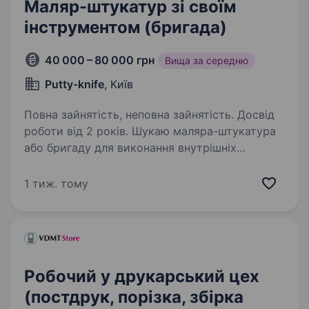
Маляр-штукатур зі своїм
інструментом (бригада)
40 000 – 80 000 грн
Вища за середню
Putty-knife
, Київ
Повна зайнятість, неповна зайнятість. Досвід
роботи від 2 років. Шукаю маляра-штукатура
або бригаду для виконання внутрішніх
оздоблювальних робіт на об'єктах у Києві
та області по замовленнях. Вимоги: Досвід
1 тиж. тому
якісних малярно-оздоблювальних робіт.
Наявність власного інструменту…
Робочий у друкарський цех
(постдрук, порізка, збірка