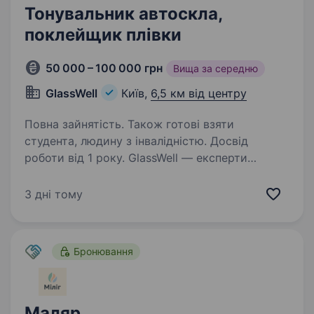
Тонувальник автоскла,
поклейщик плівки
50 000 – 100 000 грн
Вища за середню
GlassWell
Київ,
6,5 км від центру
Повна зайнятість. Також готові взяти
студента, людину з інвалідністю. Досвід
роботи від 1 року. GlassWell — експерти
в сфері заміни та ремонту автоскла, тонування
автомобілів, та детейлінгу. Наша мережа вже
3 дні тому
має 3 власні СТО, та понад 100 партнерських
СТО по всій Україні! Наша місія— надавати
найкращий сервіс…
Бронювання
Маляр