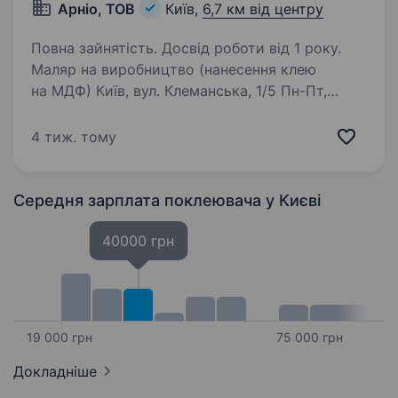
Арніо, ТОВ
Київ,
6,7 км від центру
Повна зайнятість. Досвід роботи від 1 року.
Маляр на виробництво (нанесення клею
на МДФ) Київ, вул. Клеманська, 1/5 Пн-Пт,
09:00−18:00 Меблева компанія АРНІО
запрошує до своєї команди маляра!
4 тиж. тому
Що робити: нанесення клею та лаку
на заготовки МДФ; шліфування…
Середня зарплата поклеювача
у Києві
40000 грн
19 000 грн
75 000 грн
Докладніше