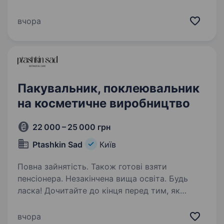
бронезахисту та військової амуніції
(ліцензія АЕ № 292988 МВС України). Наша ТМ
вчора
«Балістика» є офіційним виробником
продукції для Збройних сил України.
Ми працюємо…
Пакувальник, поклеювальник
на косметичне виробництво
22 000 – 25 000 грн
Ptashkin Sad
Київ
Повна зайнятість. Також готові взяти
пенсіонера. Незакінчена вища освіта. Будь
ласка! Дочитайте до кінця перед тим, як
відправляти заявку. Бренд натуральної
косметики Ptashkin Sad шукає в команду
вчора