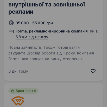
внутрішньої та зовнішньої
реклами
35 000 – 55 000 грн
Forma, рекламно-виробнича компанія
, Київ,
6,8 км від центру
Повна зайнятість. Також готові взяти
студента. Досвід роботи від 1 року. Компанія
Forma, яка працює на ринку створення
креативної реклами з 2018 року, шукає
робочогона виробництво рекламної продукції.
3 дні тому
Ми займаємося дизайном та виготовленням
промо/бренд-зон, фотозон та декорацій,
рекламних…
Бронювання