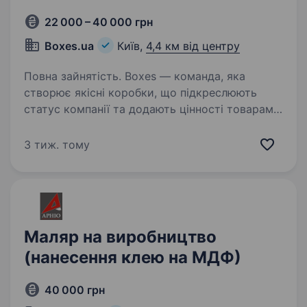
22 000 – 40 000 грн
Boxes.ua
Київ,
4,4 км від центру
Повна зайнятість. Boxes — команда, яка
створює якісні коробки, що підкреслюють
статус компанії та додають цінності товарам
наших клієнтів. У зв’язку з розширенням,
ми шукаємо відповідальних людей для роботи
3 тиж. тому
у нашій компанії, навіть…
Маляр на виробництво
(нанесення клею на МДФ)
40 000 грн