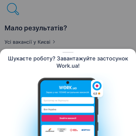
Мало результатів?
Усі вакансії
у Києві
Шукаєте роботу? Завантажуйте застосунок
Work.ua!
Українська
Ресурси
Контакти
Про нас
Кар’єра
Новини Work.ua
Допомога
Умови використання