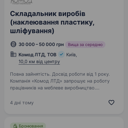
Складальник виробів
(наклеювання пластику,
шліфування)
30 000 – 50 000 грн
Вища за середню
Комод ЛТД, ТОВ
Київ,
10,0 км від центру
Повна зайнятість. Досвід роботи від 1 року.
Компанія «Комод ЛТД» запрошує на роботу
працівників на меблеве виробництво.
Обов’язки: наклеювання пластику на вироби;
робота з епоксидною смолою; шліфування
4 дні тому
та обробка деталей; підготовка виробів
до подальшого…
Бронювання