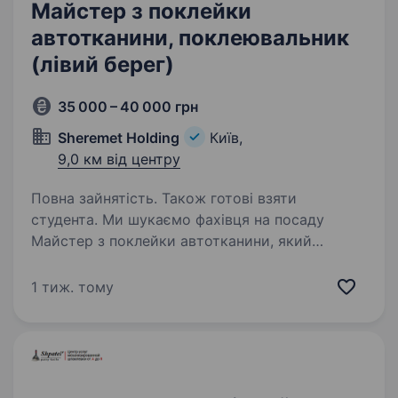
Майстер з поклейки
автотканини, поклеювальник
(лівий берег)
35 000 – 40 000 грн
Sheremet Holding
Київ,
9,0 км від центру
Повна зайнятість. Також готові взяти
студента. Ми шукаємо фахівця на посаду
Майстер з поклейки автотканини, який
приєднається до нашої команди. Вашою
головною відповідальністю буде якісна
1 тиж. тому
поклейка тканини (карпет) на автомобільні
вироби (кунги) з використанням…