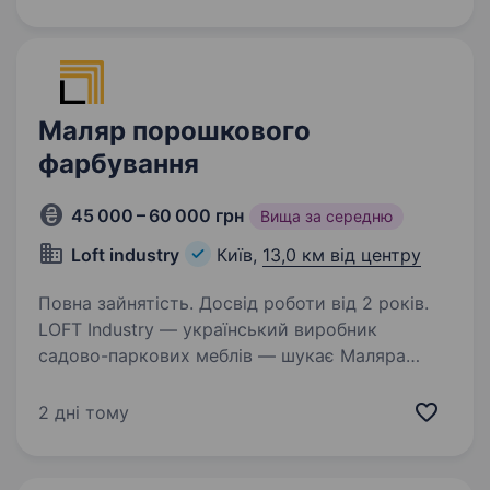
Пакувальника/цю, поклейника/цю
на косметичне виробництво. Ми шукаємо
пташку, яка захоплюється…
Маляр порошкового
фарбування
45 000 – 60 000 грн
Вища за середню
Loft industry
Київ,
13,0 км від центру
Повна зайнятість. Досвід роботи від 2 років.
LOFT Industry — український виробник
садово-паркових меблів — шукає Маляра
порошкового фарбування Що треба буде
робити? Знання основних методів підготовки
2 дні тому
поверхонь; Нанесення грунту та порошкової
фарби на металеві…