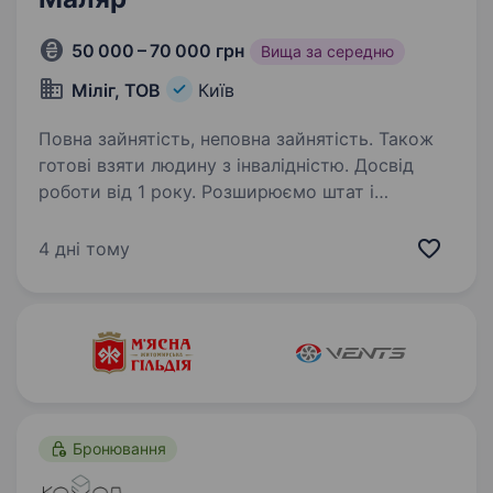
50 000 – 70 000 грн
Вища за середню
Міліг, ТОВ
Київ
Повна зайнятість, неповна зайнятість. Також
готові взяти людину з інвалідністю. Досвід
роботи від 1 року. Розширюємо штат і
шукаємо до себе Маляра Готові розглянути
неповну зайнятість Вимоги: Досвід роботи
4 дні тому
на аналогічній посаді від 1 року; Знання
технологій фарбування кузовів автомобіля;
Уміння користуватись…
Бронювання