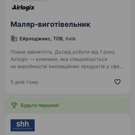
Маляр-виготівельник
Ейрлоджикс, ТОВ
, Київ
Повна зайнятість. Досвід роботи від 1 року.
Аirlogix — компанія, яка спеціалізується
на виробництві інноваційних продуктів у сфері
безпілотних літальних апаратів (БПЛА). Зараз
наше головне завдання — це найскоріша
5 днів тому
перемога України, саме тому ми шукаємо
талановитих…
Будьте першим!