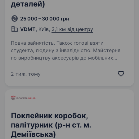
деталей)
25 000 – 30 000 грн
VDMT
, Київ,
3,1 км від центру
Повна зайнятість. Також готові взяти
студента, людину з інвалідністю. Майстерня
по виробництву аксесуарів до мобільних
телефонів (чохли-книжечки) запрошує
в команду майстра або майстриню зі збірки
2 тиж. тому
деталей для виготовлення аксесуарів для
мобільних телефонів. Досвід не обов’язковий…
Поклейник коробок,
палітурник (р-н ст. м.
Деміївська)