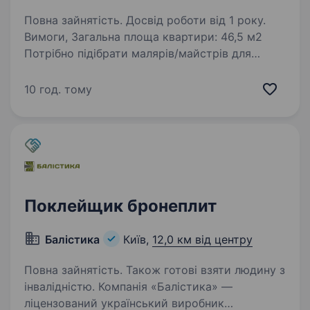
Повна зайнятість. Досвід роботи від 1 року.
Вимоги, Загальна площа квартири: 46,5 м2
Потрібно підібрати малярів/майстрів для
поклейки шпалер у квартирі. Обсяг робіт
по договору: Монтаж шпалер з ґрунтуванням
10 год. тому
кухня, коридор, кімната Загальна площа: 93,60
м²…
Поклейщик бронеплит
Балістика
Київ,
12,0 км від центру
Повна зайнятість. Також готові взяти людину з
інвалідністю. Компанія «Балістика» —
ліцензований український виробник