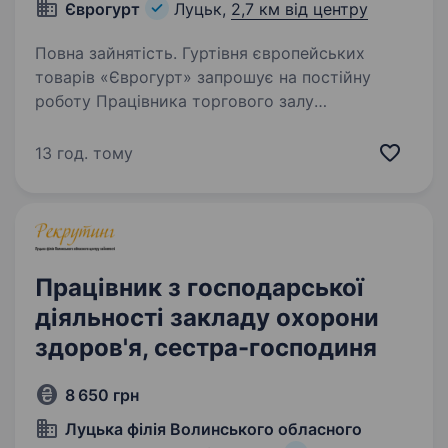
Єврогурт
Луцьк,
2,7 км від центру
Повна зайнятість. Гуртівня європейських
товарів «Єврогурт» запрошує на постійну
роботу Працівника торгового залу
(вантажника). Вимоги: Відповідальність
та дисциплінованість; Ввічливість
13 год. тому
та охайність; Фізично здоровий і без…
Працівник з господарської
діяльності закладу охорони
здоров'я, сестра-господиня
8 650 грн
Луцька філія Волинського обласного