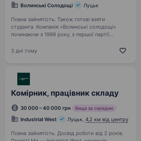
Волинські Солодощі
Луцьк
Повна зайнятість. Також готові взяти
студента. Компанія «Волинські солодощі»
починаючи з 1998 року, з першої партії
готового продукту визначила для себе
«якість», як абсолютний пріоритет
3 дні тому
у виробництві. А тому ми постійно
вдосконалюємо обладнання, покращуємо…
Комірник, працівник складу
30 000 – 40 000 грн
Вища за середню
Industrial West
Луцьк,
4,2 км від центру
Повна зайнятість. Досвід роботи від 2 років.
Привіт! Ми — Industrial West, компанія