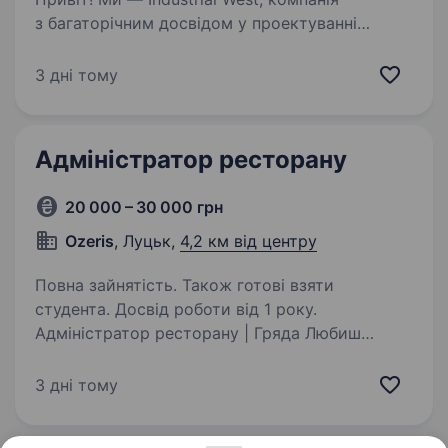
з багаторічним досвідом у проектуванні
та виготовленні стелажних систем,
холодильного обладнання та металевих
3 дні тому
меблів на замовлення. Запрошуємо
приєднатися до нашої команди…
Адміністратор ресторану
20 000 – 30 000 грн
Ozeris
, Луцьк,
4,2 км від центру
Повна зайнятість. Також готові взяти
студента. Досвід роботи від 1 року.
Адміністратор ресторану | Гряда Любиш
спілкування з людьми, вмієш організовувати
процеси та хочеш працювати в атмосферному
3 дні тому
місці біля природи? Тоді ми шукаємо саме
тебе! Приєднуйся до нашої команди та стань