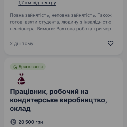
1,7 км від центру
Повна зайнятість, неповна зайнятість. Також
готові взяти студента, людину з інвалідністю,
пенсіонера. Вимоги: Вахтова робота три через
три дня. робочий графік 10 год 18 год Умови
роботи: Обов’язки: Слідкувати за порядком
2 дні тому
будинки подобової здачі Палити чан
до приїзду гостей Тримати порядок
на території…
Бронювання
Працівник, робочий на
кондитерське виробництво,
склад
20 500 грн