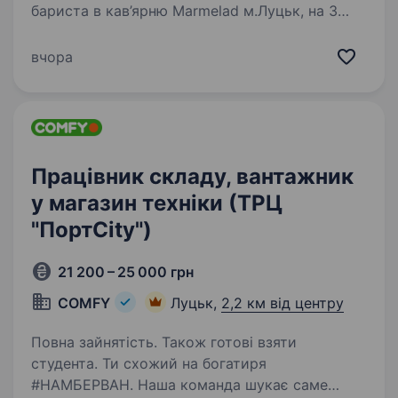
бариста в кав’ярню Marmelad м.Луцьк, на 3
місяці. Тобі до нас, якщо ти: фанат кави вмієш
готувати каву (або хочеш навчитися) любиш
вчора
спілкуватися з людьми та заряджати їх
позитивом відповідальний…
Працівник складу, вантажник
у магазин техніки (ТРЦ
"ПортCity")
21 200 – 25 000 грн
COMFY
Луцьк,
2,2 км від центру
Повна зайнятість. Також готові взяти
студента. Ти схожий на богатиря
#НАМБЕРВАН. Наша команда шукає саме