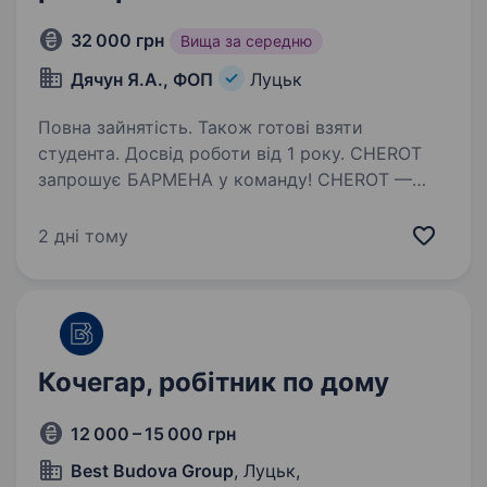
32 000 грн
Вища за середню
Дячун Я.А., ФОП
Луцьк
Повна зайнятість. Також готові взяти
студента. Досвід роботи від 1 року. CHEROT
запрошує БАРМЕНА у команду! CHEROT —
місце, де поєднуються висока якість
обслуговування, затишна атмосфера
2 дні тому
та найкращі враження. Ми шукаємо БАРМЕНА,
який готовий долучитися до нашої команди.
Ми пропонуємо:…
Кочегар, робітник по дому
12 000 – 15 000 грн
Best Budova Group
, Луцьк,