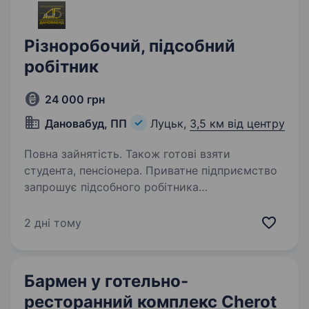
Різноробочий, підсобний
робітник
24 000 грн
Дановабуд, ПП
Луцьк,
3,5 км від центру
Повна зайнятість. Також готові взяти
студента, пенсіонера. Приватне підприємство
запрошує підсобного робітника
(різноробочого, дорожнього працівника).
Розглянемо кандидатів без досвіду роботи,
2 дні тому
та студентів від 16 років!!! Ми пропонуємо:
гарантію постійної роботи в умовах…
Бармен у готельно-
ресторанний комплекс Cherot