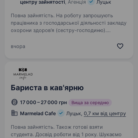
центру зайнятості
, Агенція
Луцьк
Повна зайнятість. На роботу запрошують
працівника з господарської діяльності закладу
охорони здоров’я (сестру-господиню).
Вимоги: без вимог до освіти та досвіду
роботи; володіння ПК (Excel, Word); бажано
вчора
знання норм видачі та порядок…
Бариста в кав'ярню
17 000 – 27 000 грн
Вища за середню
Marmelad Cafe
Луцьк,
0,7 км від центру
Повна зайнятість. Також готові взяти
студента. Досвід роботи від 1 року. Шукаємо