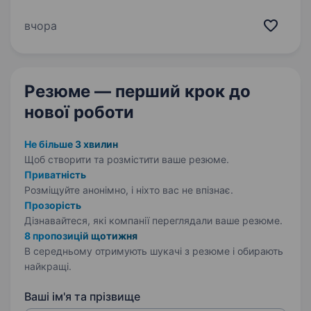
такого Упевнені, тобі буде легко: виконувати
розвантажувально-навантажувальні роботи
вчора
переміщувати товари на склад, в торговий зал
та інше викладати…
Резюме — перший крок
до
нової роботи
Не більше 3 хвилин
Щоб створити та розмістити ваше
резюме.
Приватність
Розміщуйте анонімно, і ніхто вас не впізнає.
Прозорість
Дізнавайтеся, які компанії переглядали ваше резюме.
8 пропозицій щотижня
В середньому отримують шукачі з резюме і обирають
найкращі.
Ваші ім'я та прізвище