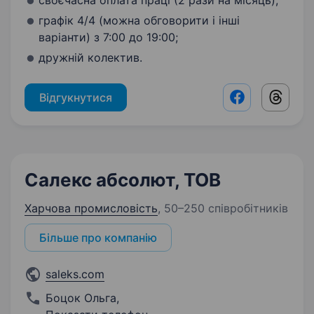
своєчасна оплата праці (2 рази на місяць);
графік 4/4 (можна обговорити і інші
варіанти) з 7:00 до 19:00;
дружній колектив.
Відгукнутися
Facebook shar
Threads
Салекс абсолют, ТОВ
Харчова промисловість
,
50–250 співробітників
Більше про компанію
saleks.com
Боцок Ольга
,