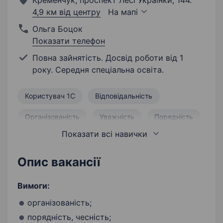
Кременчук, проспект Лесі Українки, 144.
4,9 км від центру
На мапі
Ольга Боцок
Показати телефон
Повна зайнятість. Досвід роботи від 1
року. Середня спеціальна освіта.
Користувач 1С
Відповідальність
Організованість
Уважність
Порядність
Показати всі навички
Чесність
Складські роботи
Інвентаризація
Опис вакансії
Вимоги:
організованість;
порядність, чесність;