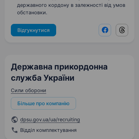
державного кордону в залежності від умов
обстановки.
Відгукнутися
Facebook shar
Threads
Державна прикордонна
служба України
Сили оборони
Більше про компанію
dpsu.gov.ua/ua/recruiting
Відділ комплектування