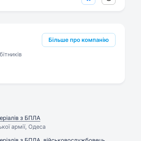
Facebook share lin
Threads sha
Більше про компанію
бітників
ріалів з БПЛА
ької армії, Одеса
ріалів з БПЛА, військовослужбовець