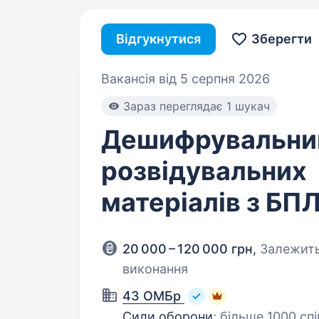
Відгукнутися
Зберегти
Вакансія від 5 серпня 2026
Зараз переглядає 1 шукач
Дешифрувальни
розвідувальних
матеріалів з БП
20 000 – 120 000 грн
,
Залежить
виконання
43 ОМБр
Сили оборони
;
більше 1000 спі