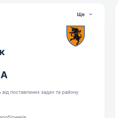
Ще
к
ЛА
 від поставлених задач та району
вробітників