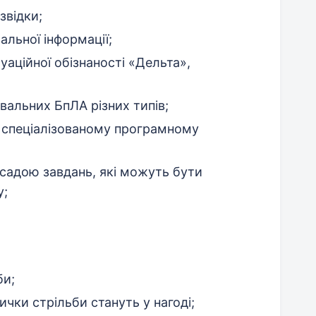
звідки;
альної інформації;
уаційної обізнаності «Дельта»,
увальних БпЛА різних типів;
в спеціалізованому програмному
осадою завдань, які можуть бути
у;
би;
ички стрільби стануть у нагоді;