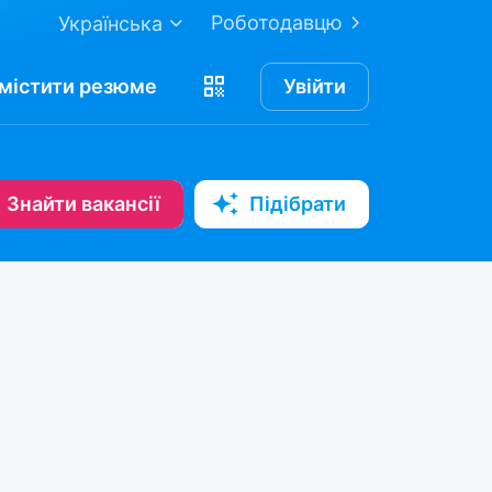
Роботодавцю
Українська
містити
резюме
Увійти
Знайти вакансії
Підібрати