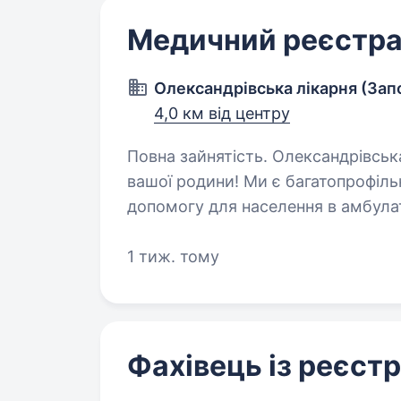
Медичний реєстр
Олександрівська лікарня (За
4,0 км від центру
Повна зайнятість. Олександрівська лікарня -головна лікаря нашого міста і
вашої родини! Ми є багатопрофіл
допомогу для населення в амбула
включаючи комплексні послуги…
1 тиж. тому
Фахівець із реєстр