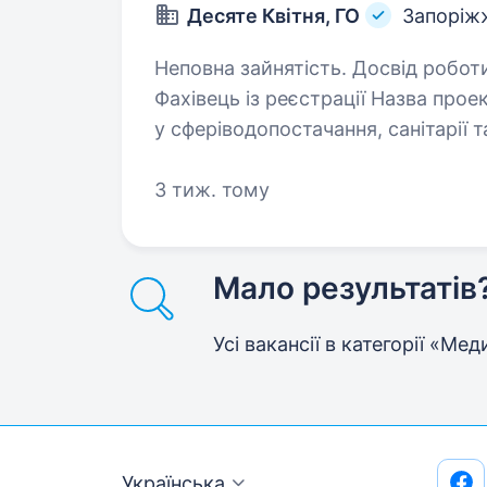
Десяте Квітня, ГО
Запоріж
Неповна зайнятість. Досвід роботи від 
Фахівець із реєстрації Назва про
у сферіводопостачання, санітарії т
заявок: 31 серпня 2026 року. Ми
3 тиж. тому
Мало результатів
Усі вакансії в категорії «М
Українська