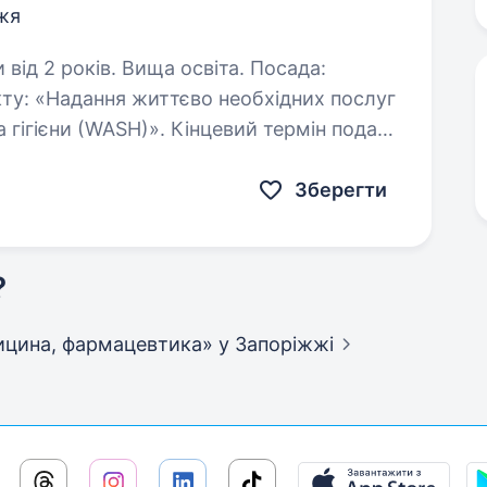
жя
2 років. Вища освіта. Посада:
екту: «Надання життєво необхідних послуг
а гігієни (WASH)». Кінцевий термін подачі
 залишаємо за собою право…
Зберегти
?
едицина, фармацевтика»
у Запоріжжі