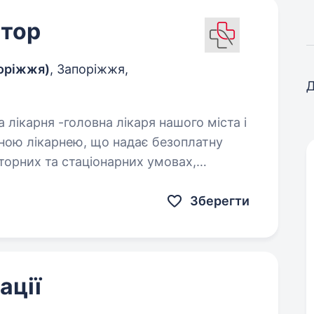
атор
поріжжя)
, Запоріжжя,
Д
ьною лікарнею, що надає безоплатну
торних та стаціонарних умовах,
Зберегти
ації