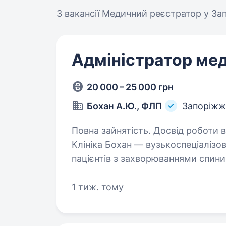
3 вакансії
Медичний реєстратор у За
Адміністратор мед
20 000 – 25 000 грн
Бохан А.Ю., ФЛП
Запоріжж
Повна зайнятість. Досвід роботи ві
Клініка Бохан — вузькоспеціалізова
пацієнтів з захворюваннями спини 
мережі і відкриттям філіалу у м.
адміністратора…
1 тиж. тому