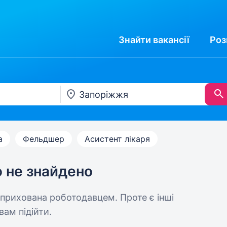
Знайти
вакансії
Роз
а
Фельдшер
Асистент лікаря
ю не знайдено
 прихована роботодавцем. Проте є інші
вам підійти.