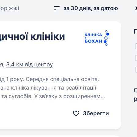
поріжжі
за 30 днів, за датою
ичної клініки
я,
3,4 км від центру
д 1 року. Середня спеціальна освіта.
на клініка лікування та реабілітації
та суглобів. У зв’язку з розширенням
 Запоріжжя шукаємо в свою команду
Зберегти