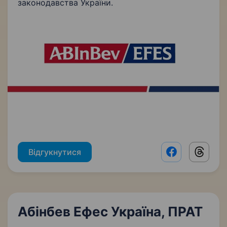
законодавства України.
Відгукнутися
Facebook shar
Threads
Абінбев Ефес Україна, ПРАТ