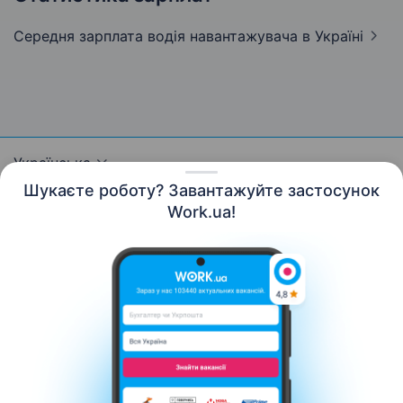
Середня зарплата водія навантажувача
в Україні
Українська
Шукаєте роботу? Завантажуйте застосунок
Work.ua!
Ресурси
Контакти
Про нас
Кар’єра
Новини Work.ua
Допомога
Умови використання
Роботодавцю