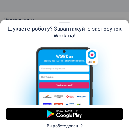
Українська
Шукаєте роботу? Завантажуйте застосунок
Work.ua!
Ресурси
Контакти
Про нас
Кар’єра
Новини Work.ua
Допомога
Умови використання
Роботодавцю
© 2006–2026 Work.ua. Сервіс пошуку роботи №1 в
Україні.
Ви роботодавець?