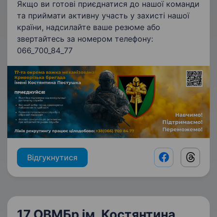
Якщо ви готові приєднатися до нашої команди
та приймати активну участь у захисті нашої
країни, надсилайте ваше резюме або
звертайтесь за номером телефону:
066_700_84_77
Відгукнутися
Facebook shar
Threads
17 ОВМБр ім. Костянтина