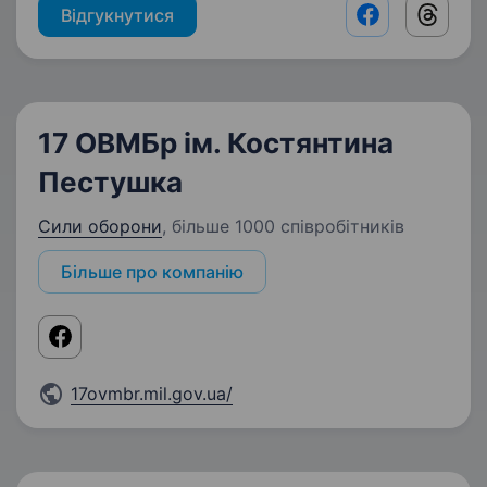
Відгукнутися
Facebook shar
Threads
17 ОВМБр ім. Костянтина
Пестушка
Сили оборони
,
більше 1000 співробітників
Більше про компанію
17ovmbr.mil.gov.ua/