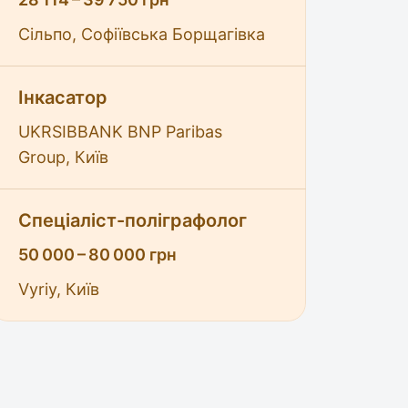
Сільпо, Софіївська Борщагівка
k
re link
Інкасатор
UKRSIBBANK BNP Paribas
Group, Київ
Спеціаліст-поліграфолог
50 000 – 80 000 грн
Vyriy, Київ