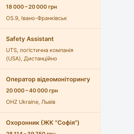
18 000 – 20 000 грн
OS.9, Івано-Франківськ
Safety Assistant
UTS, логістична компанія
(USA), Дистанційно
Оператор відеомоніторингу
20 000 – 40 000 грн
OHZ Ukraine, Львів
Охоронник (ЖК "Софія")
28 114 – 39 750 грн