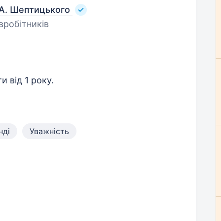
 А. Шептицького
вробітників
и від 1 року.
нді
Уважність