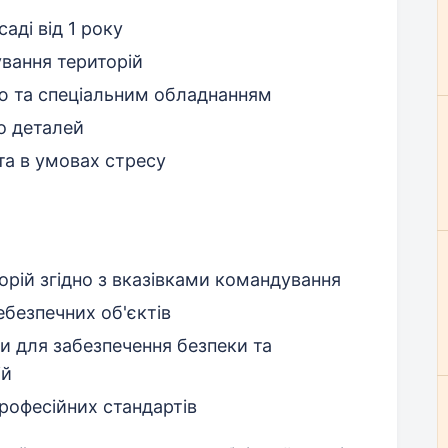
аді від 1 року
ування територій
ою та спеціальним обладнанням
до деталей
та в умовах стресу
рій згідно з вказівками командування
безпечних об'єктів
и для забезпечення безпеки та
ій
рофесійних стандартів