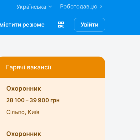
Роботодавцю
Українська
містити
резюме
Увійти
Гарячі вакансії
Охоронник
28 100 – 39 900 грн
Сільпо, Київ
Охоронник