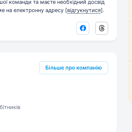
шої команди та маєте необхідний досвід
ме на електронну адресу [
відгукнутися
].
Facebook share lin
Threads sha
Більше про компанію
бітників