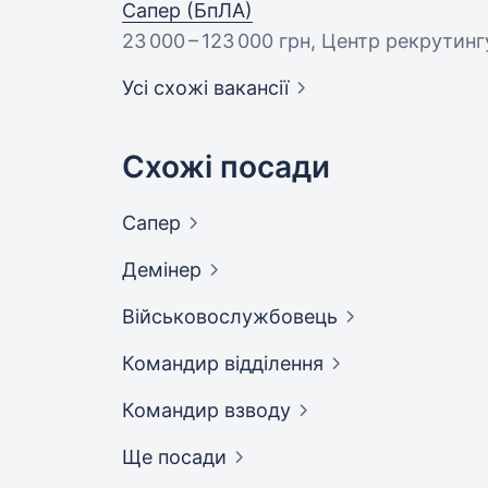
Сапер (БпЛА)
23 000 – 123 000 грн
, Центр рекрутинг
Усі схожі вакансії
Схожі посади
Сапер
Демінер
Військовослужбовець
Командир
відділення
Командир
взводу
Ще посади