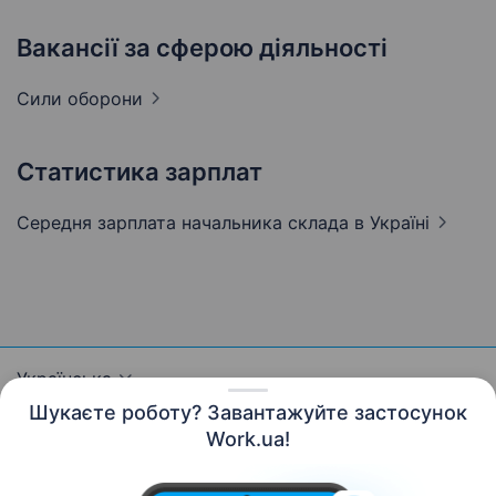
Вакансії за сферою діяльності
Сили
оборони
Статистика зарплат
Середня зарплата начальника склада
в Україні
Українська
Шукаєте роботу? Завантажуйте застосунок
Work.ua!