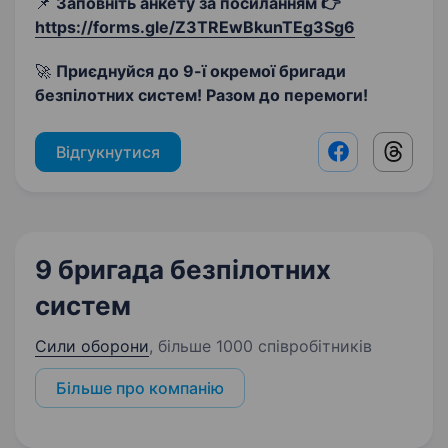
📌
Заповніть анкету за посиланням 👉
https://forms.gle/Z3TREwBkunTEg3Sg6
🚀
Приєднуйся до 9-ї окремої бригади
безпілотних систем! Разом до перемоги!
Відгукнутися
Facebook shar
Threads
9 бригада безпілотних
систем
Сили оборони
,
більше 1000 співробітників
Більше про компанію