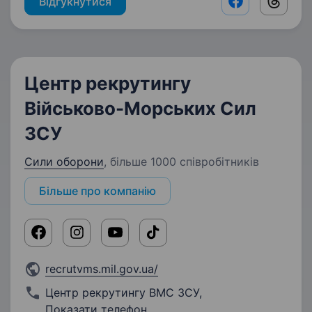
Відгукнутися
Facebook shar
Threads
Центр рекрутингу
Військово-Морських Сил
ЗСУ
Сили оборони
,
більше 1000 співробітників
Більше про компанію
recrutvms.mil.gov.ua/
Центр рекрутингу ВМС ЗСУ
,
Показати телефон