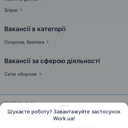
Sniper
Вакансії в категорії
Охорона,
безпека
Вакансії за сферою діяльності
Сили
оборони
Українська
Шукаєте роботу? Завантажуйте застосунок
Work.ua!