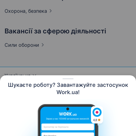
Охорона,
безпека
Вакансії за сферою діяльності
Сили
оборони
Українська
Шукаєте роботу? Завантажуйте застосунок
Work.ua!
Ресурси
Контакти
Про нас
Кар’єра
Новини Work.ua
Допомога
Умови використання