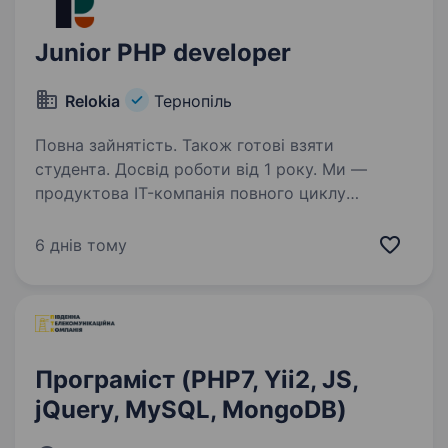
Junior PHP developer
Relokia
Тернопіль
Повна зайнятість. Також готові взяти
студента. Досвід роботи від 1 року. Ми —
продуктова IT-компанія повного циклу
з власними рішеннями для бізнесу. Наш
продукт — сервіс міграції даних,
6 днів тому
що допомагає швидко, якісно та легко
перемістити велику кількість даних з однієї
help desk платформи…
Програміст (PHP7, Yii2, JS,
jQuery, MySQL, MongoDB)