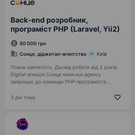
Back-end розробник,
програміст PHP (Laravel, Yii2)
60 000 грн
Сонце, діджитал-агентство
Київ
Повна зайнятість. Досвід роботи від 2 років.
Digital-агенція Сонце www.sun.agency
запрошує до команди PHP-програміста
Вимоги: гарні знання PHP, MySQL знання
Framework: Yii2 та або Laravel розуміння
3 дні тому
та використання принципів ООП та патернів
проектування…