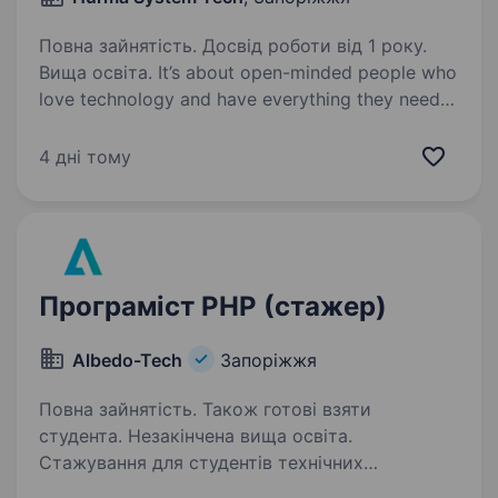
Повна зайнятість. Досвід роботи від 1 року.
Вища освіта. It’s about open-minded people who
love technology and have everything they need
to pursue their passion to create innovation. The
project trends to develop a web application that
4 дні тому
is a part of a medical platform…
Програміст PHP (стажер)
Albedo-Tech
Запоріжжя
Повна зайнятість. Також готові взяти
студента. Незакінчена вища освіта.
Стажування для студентів технічних
спеціальностей, які бажають працювати