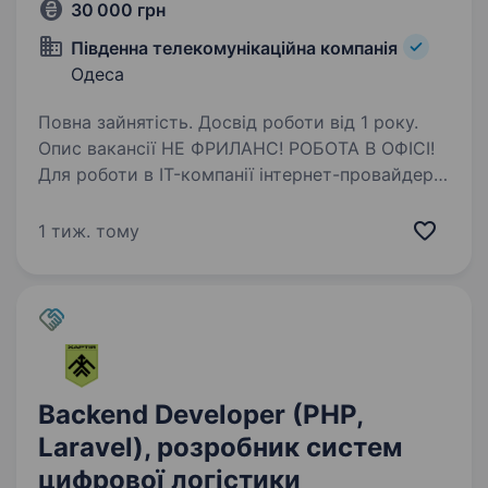
30 000 грн
Пiвденна телекомунiкацiйна компанiя
Одеса
Повна зайнятість. Досвід роботи від 1 року.
Опис вакансії НЕ ФРИЛАНС! РОБОТА В ОФІСІ!
Для роботи в IT-компанії інтернет-провайдері
запрошуємо junior\middle backend або fullstack
програмістів з досвідом 1−2 роки зі знанням
1 тиж. тому
основних мов веб-програмування PHP,…
Backend Developer (PHP,
Laravel), розробник систем
цифрової логістики