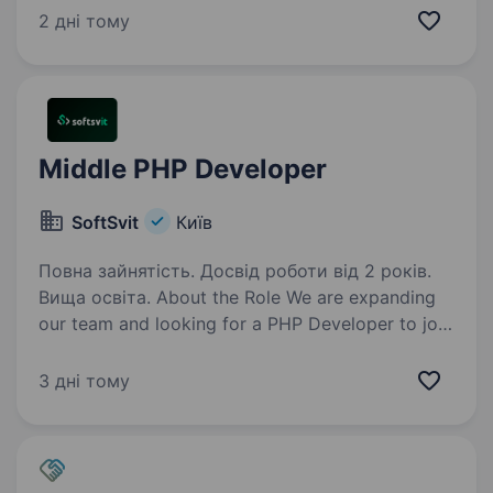
супровід, навіть якщо в розшуку. Cлужба
2 дні тому
в тиловій частині. Обов’язки: Уважність
до деталей,…
Middle PHP Developer
SoftSvit
Київ
Повна зайнятість. Досвід роботи від 2 років.
Вища освіта. About the Role We are expanding
our team and looking for a PHP Developer to join
our RnD department. You will work
on developing and maintaining internal products,
3 дні тому
including CRM systems, CMS, marketing tools,
and…