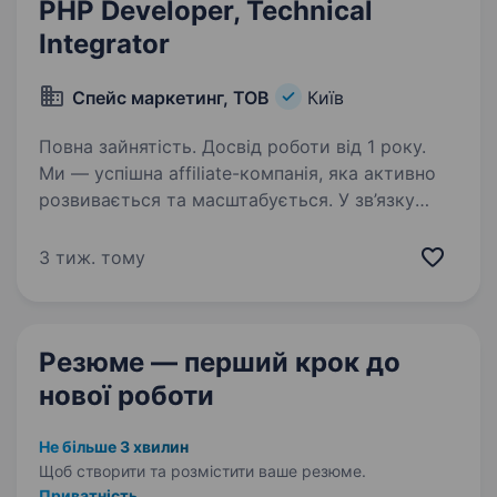
PHP Developer, Technical
Integrator
Спейс маркетинг, ТОВ
Київ
Повна зайнятість. Досвід роботи від 1 року.
Ми — успішна affiliate-компанія, яка активно
розвивається та масштабується. У зв’язку
з розширенням команди шукаємо інтегратора,
який підсилить нашу команду та стане
3 тиж. тому
частиною професійного середовищ КИЇВ,
ОФІСНИЙ…
Резюме — перший крок
до
нової роботи
Не більше 3 хвилин
Щоб створити та розмістити ваше
резюме.
Приватність