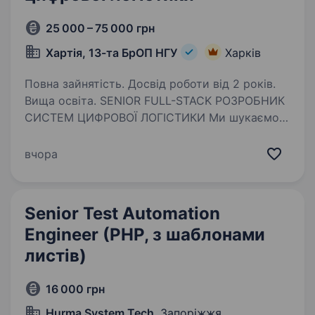
25 000 – 75 000 грн
Хартія, 13-та БрОП НГУ
Харків
Повна зайнятість. Досвід роботи від 2 років.
Вища освіта. SENIOR FULL-STACK РОЗРОБНИК
СИСТЕМ ЦИФРОВОЇ ЛОГІСТИКИ Ми шукаємо
Backend Developer Для нас важливіше не те,
чи ти працював саме з «ідеальним» набором
вчора
технологій, а те, чи вмієш ти мислити як
інженер, розбиратися…
Senior Test Automation
Engineer (PHP, з шаблонами
листів)
16 000 грн
Hurma System Tech
, Запоріжжя