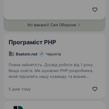
до складу НГУ. Підрозділ збирає команду
вмотивованих фахівців, які готові бути
прикладом та працювати разом на перемогу.
Обов’язки:…
Усі вакансії Сил
Оборони
Програміст PHP
Beatom.net
Чернігів
Повна зайнятість. Досвід роботи від 1 року.
Вища освіта. Ми шукаємо PHP-розробника,
який підсилить нашу команду та візьме
на себе технічну реалізацію вебпроєктів. Якщо
ви вмієте працювати з кодом, активно
5 днів тому
використовуєте сучасні інструменти для
прискорення розробки та хочете…