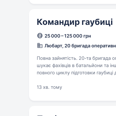
Командир гаубиці
25 000 – 125 000 грн
Любарт, 20 бригада оператив
Повна зайнятість. 20-та бригада оперативного призначення «Любарт»
шукає фахівців в батальйони та інші підро
повного циклу підготовки гаубиці 
до заряджання); Прийняття…
13 хв. тому