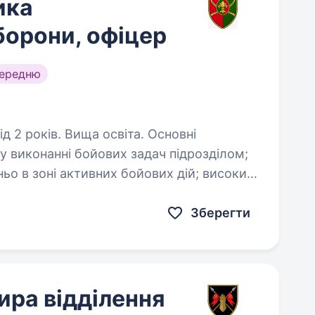
ика
борони, офіцер
середню
років. Вища освіта. Основні
 зоні активних бойових дій; високий
рівень мотивації та стресостійкості. Обов‘язкові вимоги:…
Зберегти
ира відділення