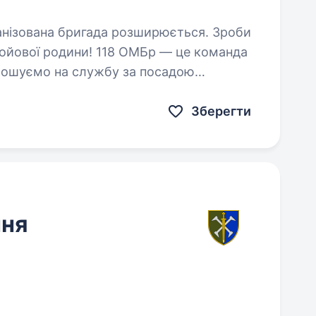
бойової родини! 118 ОМБр — це команда
…
Зберегти
ння