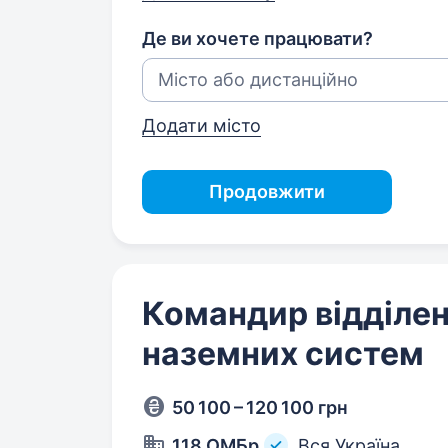
Де ви хочете працювати?
Додати місто
Продовжити
Командир відділен
наземних систем
50 100 – 120 100 грн
118 ОМБр
Вся Україна