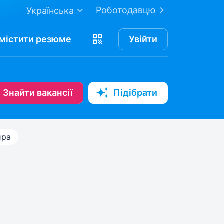
Роботодавцю
Українська
містити
резюме
Увійти
Знайти вакансії
Підібрати
ира