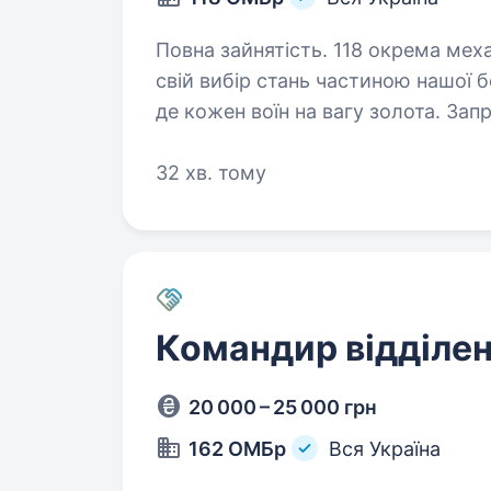
Повна зайнятість. 118 окрема механізована бригада розширюється. Зроби
свій вибір стань частиною нашої 
де кожен воїн на вагу золота. Запрошуємо на службу за посадою
командир відділення безпілотних
32 хв. тому
Командир відділе
20 000 – 25 000 грн
162 ОМБр
Вся Україна