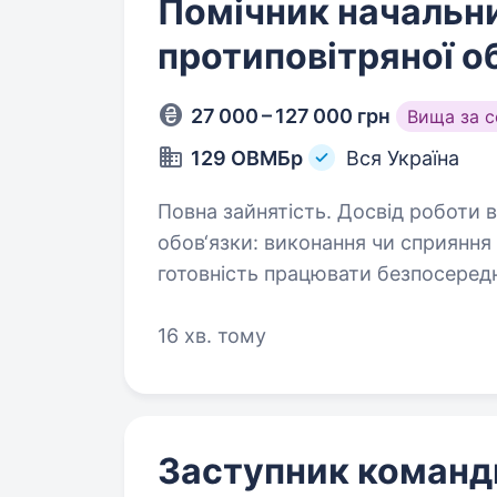
Помічник начальн
протиповітряної о
27 000 – 127 000 грн
Вища за 
129 ОВМБр
Вся Україна
Повна зайнятість. Досвід роботи від 2 
обов‘язки: виконання чи сприяння у виконанні бойових задач підрозділом;
готовність працювати безпосередньо в
16 хв. тому
Заступник команд