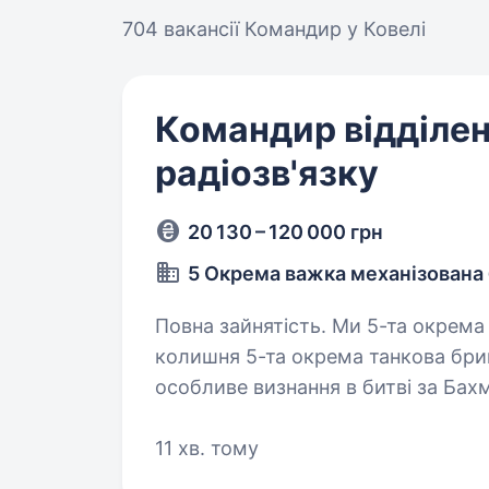
704 вакансії
Командир у Ковелі
Командир відділе
радіозв'язку
20 130 – 120 000 грн
5 Окрема важка механізована
Повна зайнятість. Ми 5-та окрема важка механізована бригада ЗСУ,
колишня 5-та окрема танкова бриг
особливе визнання в битві за Бах
стратегічно важливі позиції…
11 хв. тому