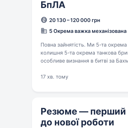
БпЛА
20 130 – 120 000 грн
5 Окрема важка механізована
Повна зайнятість. Ми 5-та окрема важка механізована бригада ЗСУ,
колишня 5-та окрема танкова бриг
особливе визнання в битві за Бах
стратегічно важливі позиції…
17 хв. тому
Резюме — перший
до нової роботи