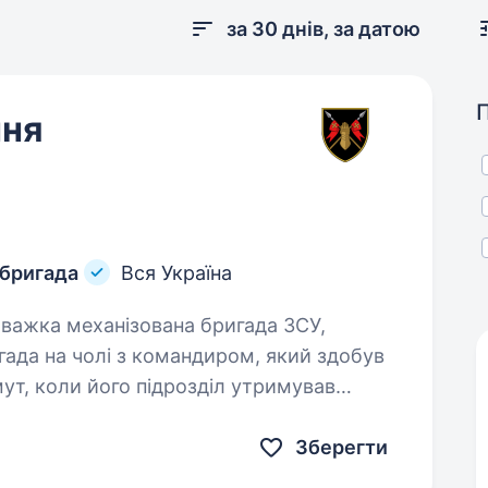
за 30 днів, за датою
ння
 бригада
Вся Україна
ада на чолі з командиром, який здобув
мут, коли його підрозділ утримував
Зберегти