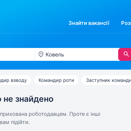
Знайти
вакансії
Роз
дир взводу
Командир роти
Заступник команд
ю не знайдено
 прихована роботодавцем. Проте є інші
вам підійти.