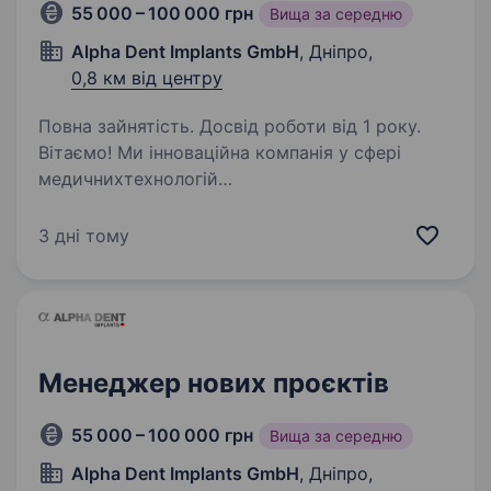
55 000 – 100 000 грн
Вища за середню
Alpha Dent Implants GmbH
, Дніпро,
0,8 км від центру
Повна зайнятість. Досвід роботи від 1 року.
Вітаємо! Ми інноваційна компанія у сфері
медичнихтехнологій
та стоматологічноїімплантології. Ми шукаємо
активногота висококваліфікованого KOL &
3 дні тому
EducationManager, який очолить напрямок
співпраціз провідними хірургами-
стоматологами,…
Менеджер нових проєктів
55 000 – 100 000 грн
Вища за середню
Alpha Dent Implants GmbH
, Дніпро,