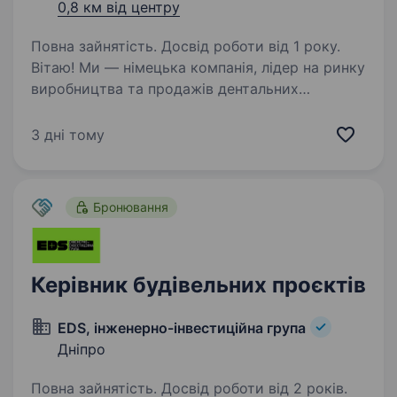
0,8 км від центру
Повна зайнятість. Досвід роботи від 1 року.
Вітаю! Ми — німецька компанія, лідер на ринку
виробництва та продажів дентальних
імплантатів та елайнерів. На сьогодні
ми виробляємо близько 1 мільйона імплантів в
3 дні тому
рік. Наше підприємство знаходиться в
Німеччині,…
Бронювання
Керівник будівельних проєктів
EDS, інженерно-інвестиційна група
Дніпро
Повна зайнятість. Досвід роботи від 2 років.