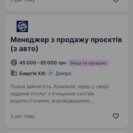
Лікарі без кордонів/ Medecins Sans Frontieres
(MSF) — це міжнародна гуманітарна
організація, що надає допомогу…
Менеджер з продажу проєктів
(з авто)
45 000 – 65 000 грн
Вища за середню
Енергія XXI
Дніпро
Повна зайнятість. Компанія, лідер у сфері
надання послуг з очищення систем
водопостачання, водовідведення,
теплопостачання, опалення та вентиляції,
запрошує на роботу: менеджера з продажу
3 дні тому
послуг На цю вакансію розглядаємо як
жінок!!!,…