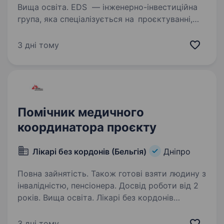
Вища освіта. EDS — інженерно-інвестиційна
група, яка спеціалізується на проєктуванні,
управлінні проєктами в сфері енергетики,
виробництві обладнання та будівництві
3 дні тому
об'єктів енергетики в Україні. Запрошуємо
на роботу Керівника…
Помічник медичного
координатора проєкту
Лікарі без кордонів (Бельгія)
Дніпро
Повна зайнятість. Також готові взяти людину з
інвалідністю, пенсіонера. Досвід роботи від 2
років. Вища освіта. Лікарі без кордонів
(MSF) — операційний центр Бельгія в Україні
PROJECT MEDICAL COORDINATOR SUPPORT
3 дні тому