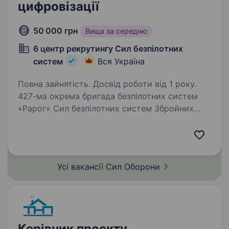
цифровізації
50 000 грн
Вища за середню
6 центр рекрутингу Сил безпілотних
систем
Вся Україна
Повна зайнятість. Досвід роботи від 1 року.
427-ма окрема бригада безпілотних систем
«Рарог» Сил безпілотних систем Збройних
Сил України займає гідне місце серед усіх
«літаючих» підрозділів Сил оборони України за
кількістю знищеної ворожої техніки та живої…
Усі вакансії Сил
Оборони
Керівник проєкту