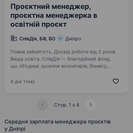
Проєктний менеджер,
проєктна менеджерка в
освітній проєкт
СпівДія, БФ, БО
Дніпро
Повна зайнятість. Досвід роботи від 2 років.
Вища освіта. СпівДія — благодійний фонд,
що об'єднує зусилля волонтерів, бізнесу,
міжнародних фондів і держави, спрямовані
на розвиток самозарадності українців та зміни
4 дні тому
в країні, з'єднує потреби країни
з можливостями допомоги…
Стор. 1 з 4
Середня зарплата менеджера проєктів
у Дніпрі