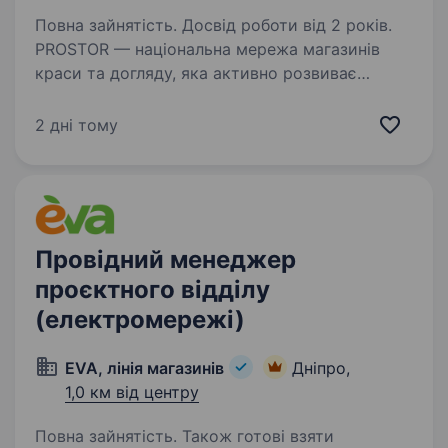
Повна зайнятість. Досвід роботи від 2 років.
PROSTOR — національна мережа магазинів
краси та догляду, яка активно розвиває
логістичні процеси та впроваджує сучасні
рішення для підвищення ефективності бізнесу.
2 дні тому
Запрошуємо до команди Менеджера проєктів
департаменту…
Провідний менеджер
проєктного відділу
(електромережі)
EVA, лінія магазинів
Дніпро,
1,0 км від центру
Повна зайнятість. Також готові взяти