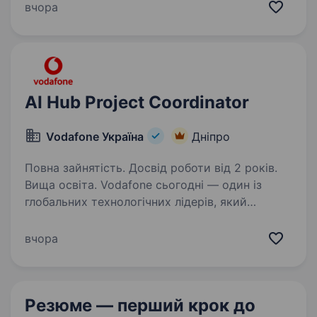
проєктування електромереж чи будівництва?
вчора
Хочеш розпочати кар'єру в управлінні
інженерними проєктами та працювати
з реальними об'єктами?…
AI Hub Project Coordinator
Vodafone Україна
Дніпро
Повна зайнятість. Досвід роботи від 2 років.
Вища освіта. Vodafone сьогодні — один із
глобальних технологічних лідерів, який
створює цифрову інфраструктуру
майбутнього та впроваджує інновації
вчора
світового рівня. Ми реалізуємо міжнародні
проєкти, що змінюють технологічний…
Резюме — перший крок
до