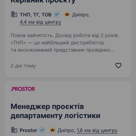
ТНП, ТГ, ТОВ
Дніпро,
4,4 км від центру
Повна зайнятість. Досвід роботи від 2 років.
«ТНП» — це найбільший дистриб’ютор
та ексклюзивний представник провідних
світових брендів посуду (Krauff, Helfer,
Keramia) та категорії освітлення бренду Miorro.
2 дні тому
Ми в пошуку «Керівника проєкту». Роль
посади — управління…
Менеджер проєктів
департаменту логістики
Prostor
Дніпро,
1,8 км від центру