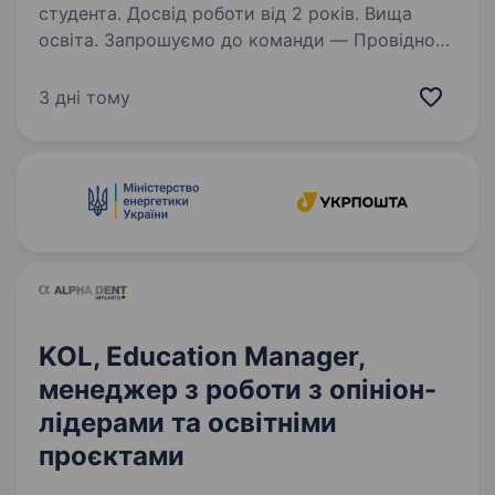
студента. Досвід роботи від 2 років. Вища
освіта. Запрошуємо до команди — Провідного
менеджера проектного відділу
(електромережі), який координуватиме
3 дні тому
реалізацію інженерних проектів, взаємодію
з проектантами та підрядниками, а також
супроводжуватиме впровадження…
KOL, Education Manager,
менеджер з роботи з опініон-
лідерами та освітніми
проєктами