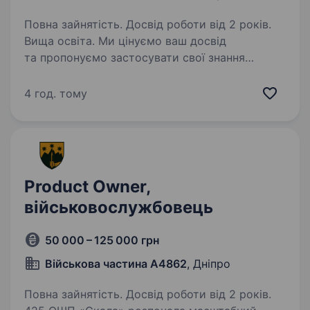
Повна зайнятість. Досвід роботи від 2 років.
Вища освіта. Ми цінуємо ваш досвід
та пропонуємо застосувати свої знання
та вміння в напрямку секції цивільно-
військового співробітництва (Розробка, запуск
4 год. тому
та адміністрування фандрайзингових
ініціатив). Основні обов’язки: …
Product Owner,
військовослужбовець
50 000 – 125 000 грн
Військова частина А4862
, Дніпро
Повна зайнятість. Досвід роботи від 2 років.