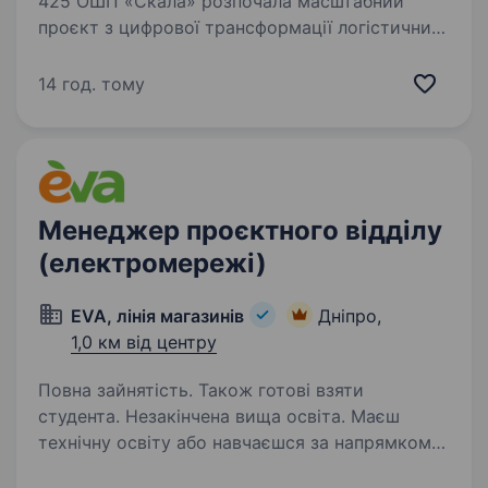
425 ОШП «Скала» розпочала масштабний
проєкт з цифрової трансформації логістичних
процесів. Мета — створити гнучку, прозору
та ефективну систему управління військової
14 год. тому
логістики. Наразі формується команда, яка
реалізуватиме…
Менеджер проєктного відділу
(електромережі)
EVA, лінія магазинів
Дніпро,
1,0 км від центру
Повна зайнятість. Також готові взяти
студента. Незакінчена вища освіта. Маєш
технічну освіту або навчаєшся за напрямком
електроенергетики, електротехніки,