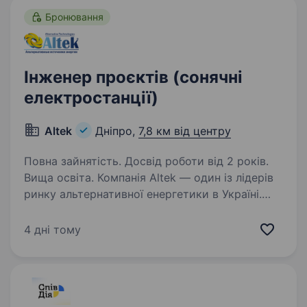
Бронювання
Інженер проєктів (сонячні
електростанції)
Altek
Дніпро,
7,8 км від центру
Повна зайнятість. Досвід роботи від 2 років.
Вища освіта. Компанія Altek — один із лідерів
ринку альтернативної енергетики в Україні.
У зв’язку з розширенням команди запрошуємо
до співпраці Інженера проєктів для реалізації
4 дні тому
проєктів у сфері сонячної енергетики.
Що буде…