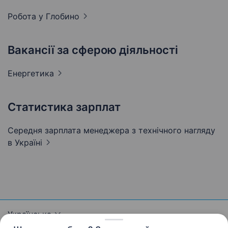
Робота у
Глобино
Вакансії за сферою діяльності
Енергетика
Статистика зарплат
Середня зарплата менеджера з технічного нагляду
в Україні
Українська