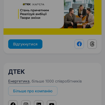
Відгукнутися
Facebook shar
Threads
ДТЕК
Енергетика
,
більше 1000 співробітників
Більше про компанію