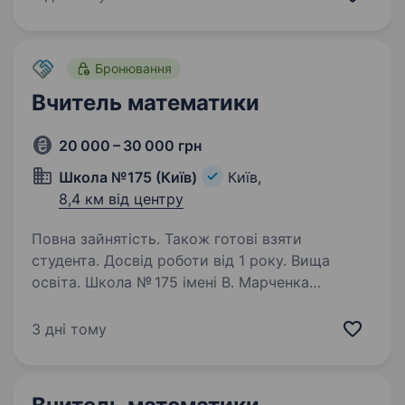
Києва оголошує конкурс на посаду вчителя
математики на 2026 — 2027…
Бронювання
Вчитель математики
20 000 – 30 000 грн
Школа №175 (Київ)
Київ,
8,4 км від центру
Повна зайнятість. Також готові взяти
студента. Досвід роботи від 1 року. Вища
освіта. Школа № 175 імені В. Марченка
у Шевченківському районі Києва. Запрошуємо
до нашої команди вчителя
3 дні тому
математики.Обов’язки: Проводити уроки
математики для учнів різних класів,
враховуючи їхні індивідуальні особливості…