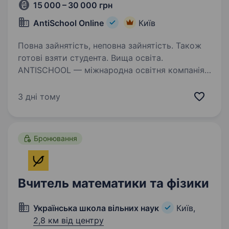
15 000 – 30 000 грн
AntiSchool Online
Київ
Повна зайнятість, неповна зайнятість. Також
готові взяти студента. Вища освіта.
ANTISCHOOL — міжнародна освітня компанія,
яка вже понад 10 років допомагає дітям і
дорослим полюбити навчання. Ми — команда,
3 дні тому
що створює нестандартну освіту: без нудних
підручників, із сучасними методиками,
інтерактивною…
Бронювання
Вчитель математики та фізики
Українська школа вільних наук
Київ,
2,8 км від центру