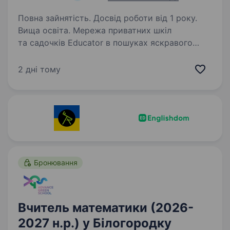
Повна зайнятість. Досвід роботи від 1 року.
Вища освіта. Мережа приватних шкіл
та садочків Educator в пошуках яскравого
та сучасного вчителя математики! м. Київ, вул.
Чавдар 11А (Осокорки). Формат роботи: повна
2 дні тому
зайнятість, 20 навчальних та 20 методичних
годин Графік:…
Бронювання
Вчитель математики (2026-
2027 н.р.) у Білогородку