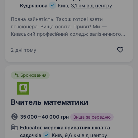
Кудряшова
Київ,
3,1 км від центру
Повна зайнятість. Також готові взяти
пенсіонера. Вища освіта. Привіт! Ми —
Київський професійний коледж залізничного
транспорту ім. В.С. Кудряшова, заклад з понад
150-річною історією, де традиції
2 дні тому
зустрічаються з сучасністю, а освіта стає
міцним фундаментом для майбутніх
професіоналів…
Бронювання
Вчитель математики
35 000 – 40 000 грн
Вища за середню
Educator, мережа приватних шкіл та
садочків
Київ,
9,6 км від центру