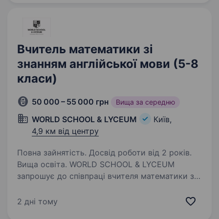
до нашої дружньої команди вчителя
математики, який допомагатиме учням…
Вчитель математики зі
знанням англійської мови (5-8
класи)
50 000 – 55 000 грн
Вища за середню
WORLD SCHOOL & LYCEUM
Київ,
4,9 км від центру
Повна зайнятість. Досвід роботи від 2 років.
Вища освіта. WORLD SCHOOL & LYCEUM
запрошує до співпраці вчителя математики зі
знанням англійської мови на 2026−2027 н.р.
Локація: вул. Архипенка,10-Г, ст.м. Оболонь
2 дні тому
Ми пропонуємо: роботу за визнаною