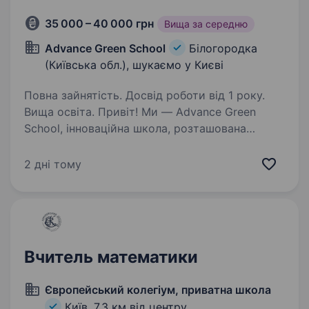
35 000 – 40 000 грн
Вища за середню
Advance Green School
Білогородка
(Київська обл.), шукаємо у Києві
Повна зайнятість. Досвід роботи від 1 року.
Вища освіта. Привіт! Ми — Advance Green
School, інноваційна школа, розташована
в затишному сосновому лісі під Києвом. Наша
мета — створити сучасний і комфортний
2 дні тому
освітній простір, де кожна дитина
розкриватиме свої таланти, а команда…
Вчитель математики
Європейський колегіум, приватна школа
Київ,
7,3 км від центру