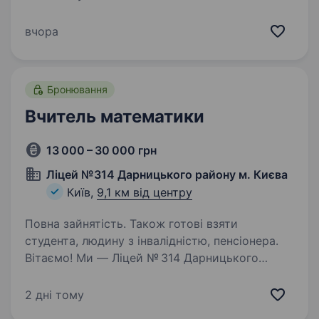
Навчальний центр Learning Area запрошує
до своєї команди вчителя математики, який
вчора
любить свою справу та вміє надихати учнів.
Ми очікуємо, що ви: маєте педагогічну освіту
або досвід…
Бронювання
Вчитель математики
13 000 – 30 000 грн
Ліцей №314 Дарницького району м. Києва
Київ,
9,1 км від центру
Повна зайнятість. Також готові взяти
студента, людину з інвалідністю, пенсіонера.
Вітаємо! Ми — Ліцей № 314 Дарницького
району міста Києва, спеціалізована
загальноосвітня школа з поглибленим
2 дні тому
вивченням іноземної мови. Запрошуємо