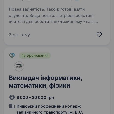
Повна зайнятість. Також готові взяти
студента. Вища освіта. Потрібен асистент
вчителя для роботи в інклюзивному класі,
з навантаженням 1 ставка та можливістю
доантаження годинами математики 5 класі.
2 дні тому
Вимоги вища, педагогічна або спеціальна
(дефектолог, логопед) освіта,…
Бронювання
Викладач інформатики,
математики, фізики
8 000 – 20 000 грн
Київський професійний коледж
залізничного транспорту ім. В.С.