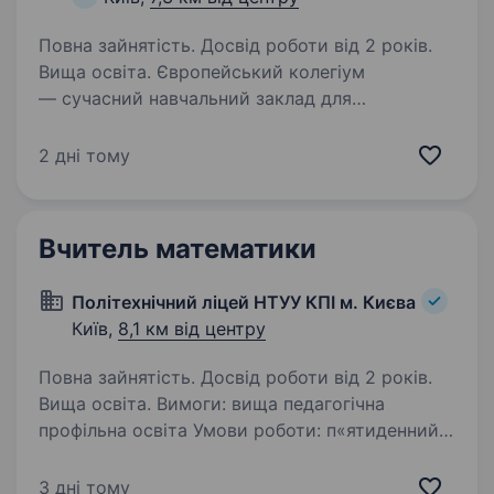
Повна зайнятість. Досвід роботи від 2 років.
Вища освіта. Європейський колегіум
— сучасний навчальний заклад для
обдарованих дітей, заснований 24 роки тому,
який входить до списку найінноваційніших
2 дні тому
шкіл світу за версією Майкрософт. Наші
випускники успішно навчаються у провідних…
Вчитель математики
Політехнічний ліцей НТУУ КПІ м. Києва
Київ,
8,1 км від центру
Повна зайнятість. Досвід роботи від 2 років.
Вища освіта. Вимоги: вища педагогічна
профільна освіта Умови роботи: п«ятиденний
робочий тиждень; Сб, Нд — вихідний
Обов’язки: Політехнічний ліцей НТУУ «КПІ» м.
3 дні тому