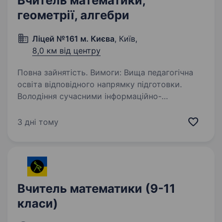
Вчитель математики,
геометрії, алгебри
Ліцей №161 м. Києва
, Київ,
8,0 км від центру
Повна зайнятість. Вимоги: Вища педагогічна
освіта відповідного напрямку підготовки.
Володіння сучасними інформаційно-
комунікаційними технологіями та цифровими
освітніми ресурсами. Навички планування
3 дні тому
та організації освітнього…
Вчитель математики (9-11
класи)