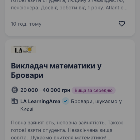
готові взяти студента, людину з інвалідністю,
пенсіонера. Досвід роботи від 1 року. Atlantic
school — це навчальний заклад з високими
стандартами якості освіти, розташований
10 год. тому
у центрі Києва. Наша команда професіоналів
працює над тим, щоб кожен учень зміг
розвинути свій потенціал і досягти успіху…
Викладач математики у
Бровари
20 000 – 40 000 грн
Вища за середню
LA LearningArea
Бровари, шукаємо у
Києві
Повна зайнятість, неповна зайнятість. Також
готові взяти студента. Незакінчена вища
освіта. Шукаємо вчителя математики!