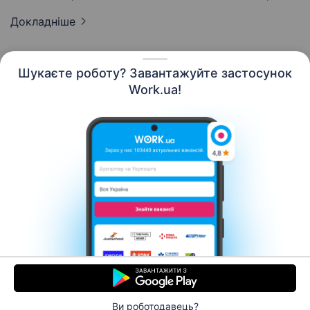
Докладніше
Шукаєте роботу? Завантажуйте застосунок
Work.ua!
Українська
Ресурси
Контакти
Про нас
Кар’єра
Новини Work.ua
Допомога
Умови використання
Роботодавцю
Ви роботодавець?