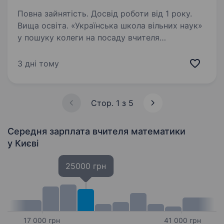
Повна зайнятість. Досвід роботи від 1 року.
Вища освіта. «Українська школа вільних наук»
у пошуку колеги на посаду вчителя
математики та фізики. Ми шукаємо
відповідального та творчого фахівця, який
3 дні тому
повинен мати глибокі знання предмету, вміти
створювати цікаві та доступні…
Стор. 1 з 5
Середня зарплата вчителя математики
у Києві
25000 грн
17 000 грн
41 000 грн