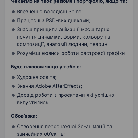
Чекаємо на твоє резюме і портфоліо, якщо ти:
Впевненно володієш Spine;
Працюєш з PSD-вихідниками;
Знаєш принципи анімації, маєш гарне
почуття динаміки, форми, кольору та
композиції, анатомії людини, тварин;
Розумієш нюанси роботи растрової графіки
Буде плюсом якщо у тебе є:
Художня освіта;
Знання Adobe AfterEffects;
Досвід роботи з проектами які успішно
випустились
Обов’язки:
Створення персонажної 2d-анімації та
звичайних об'єктів;