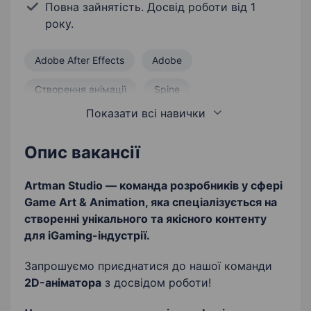
Повна зайнятість. Досвід роботи від 1
року.
Adobe After Effects
Adobe
Створення анімації
Spine
Показати всі навички
Знання основ композиції
Растрова графіка
2D-анімація
Опис вакансії
Artman Studio — команда розробників у сфері
Game Art & Animation, яка спеціалізується на
створенні унікального та якісного контенту
для iGaming-індустрії.
Запрошуємо приєднатися до нашої команди
2D-аніматора
з досвідом роботи!