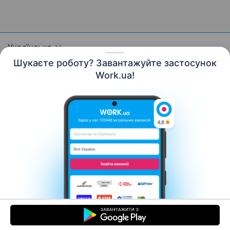
Українська
Шукаєте роботу? Завантажуйте застосунок
Work.ua!
Ресурси
Контакти
Про нас
Кар’єра
Новини Work.ua
Допомога
Умови використання
Роботодавцю
© 2006–2026 Work.ua. Сервіс пошуку роботи №1 в
Україні.