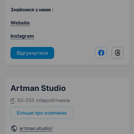
Знайомся з нами :
Website
Instagram
Відгукнутися
Facebook shar
Threads
Artman Studio
IT
,
50–250 співробітників
Більше про компанію
artman.studio/