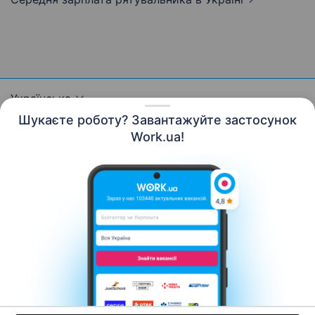
Українська
Шукаєте роботу? Завантажуйте застосунок
Work.ua!
Ресурси
Контакти
Про нас
Кар’єра
Новини Work.ua
Допомога
Умови використання
Роботодавцю
© 2006–2026 Work.ua. Сервіс пошуку роботи №1 в