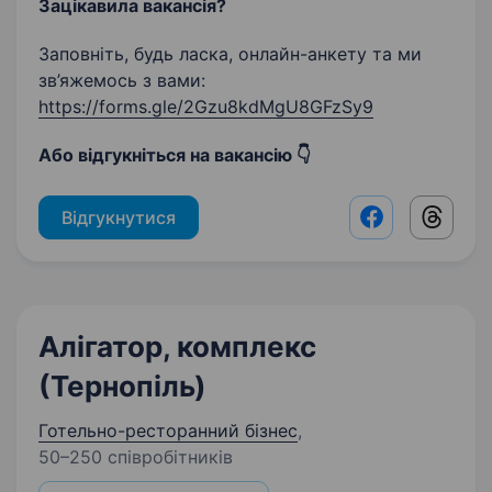
Зацікавила вакансія?
Заповніть, будь ласка, онлайн-анкету та ми
зв’яжемось з вами:
https://forms.gle/2Gzu8kdMgU8GFzSy9
Або відгукніться на вакансію 👇
Відгукнутися
Facebook shar
Threads
Алігатор, комплекс
(Тернопіль)
Готельно-ресторанний бізнес
,
50–250 співробітників