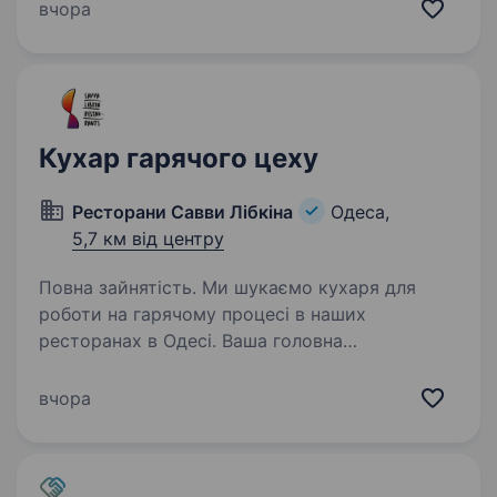
поставок; ведення обліку та контроль
вчора
за зберіганням продуктів…
Кухар гарячого цеху
Ресторани Савви Лібкіна
Одеса,
5,7 км від центру
Повна зайнятість. Ми шукаємо кухаря для
роботи на гарячому процесі в наших
ресторанах в Одесі. Ваша головна
відповідальність полягатиме у приготуванні
страв згідно зі стандартами якості компанії.
вчора
Вакансія відкрита: кафе «Компот»…