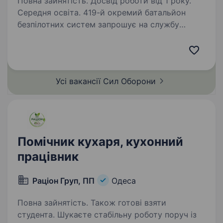
Повна зайнятість. Досвід роботи від 1 року.
Середня освіта. 419-й окремий батальйон
безпілотних систем запрошує на службу
кухаря. Ваша робота — це основа
боєздатності нашого підрозділу. Ви будете
відповідати за якісне та вчасне харчування,
що безпосередньо впливає на моральний…
Усі вакансії Сил
Оборони
Помічник кухаря, кухонний
працівник
Раціон Груп, ПП
Одеса
Повна зайнятість. Також готові взяти
студента. Шукаєте стабільну роботу поруч із