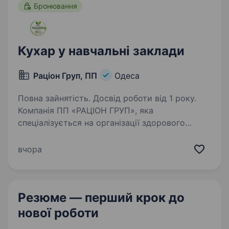
Бронювання
Кухар у навчальні заклади
Раціон Груп, ПП
Одеса
Повна зайнятість. Досвід роботи від 1 року.
Компанія ПП «РАЦІОН ГРУП», яка
спеціалізується на організації здорового
та збалансованого харчування, запрошує
в команду Кухаря для роботи в навчальних
вчора
закладах Хаджибейського та Київського
районів. Ми готуємо корисні…
Резюме — перший крок
до
нової роботи