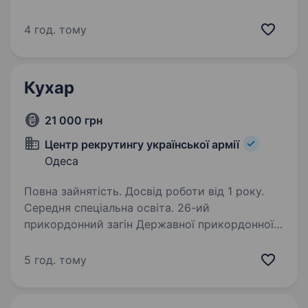
проживання. Ми очікуємо від Вас: досвід
роботи на аналогічній посаді від 1-го року
4 год. тому
(холодний, гарячий процеси або універсал);
знання…
Кухар
21 000 грн
Центр рекрутингу української армії
Одеса
Повна зайнятість. Досвід роботи від 1 року.
Середня спеціальна освіта. 26-ий
прикордонний загін Державної прикордонної
служби України Вимоги: знання технології
приготування страв і правил гігієни профільна
5 год. тому
освіта кухаря охайність вік від 18 років знання
основ загальної кулінарії…