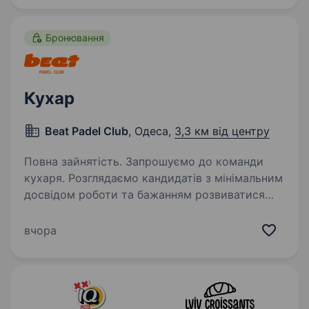
приготування страв згідно з технологічними
процесами…
Бронювання
Кухар
Beat Padel Club
, Одеса,
3,3 км від центру
Повна зайнятість. Запрошуємо до команди
кухаря. Розглядаємо кандидатів з мінімальним
досвідом роботи та бажанням розвиватися
в професії. Передбачене навчання. Вимоги:
Мінімальний досвід роботи кухарем; Бажання
вчора
навчатися та розвиватися;…