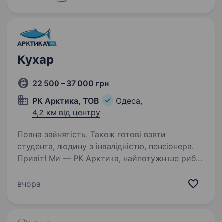
Кухар
22 500 – 37 000 грн
РК Арктика, ТОВ
Одеса,
4,2 км від центру
Повна зайнятість. Також готові взяти
студента, людину з інвалідністю, пенсіонера.
Привіт! Ми — РК Арктика, найпотужніше рибне
виробництво півдня України з багаторічною
історією та стабільною репутацією. Якщо
вчора
ти хочеш працювати в команді, де цінують
якість, відповідальність і готові
підтримувати…