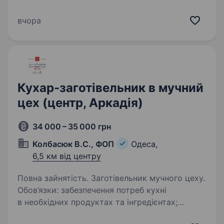
бістро із духом свободи нашого часу. Ми про
поєднання традицій та сучасності,
вчора
автентичність та гастро-експерименти,
бездоганну японську…
Кухар-заготівельник в мучний
цех (центр, Аркадія)
34 000 – 35 000 грн
Колбасюк В.C., ФОП
Одеса,
6,5 км від центру
Повна зайнятість. Заготівельник мучного цеху.
Обов’язки: забезпечення потреб кухні
в необхідних продуктах та інгредієнтах;
робота з тістом прийом та контроль якості