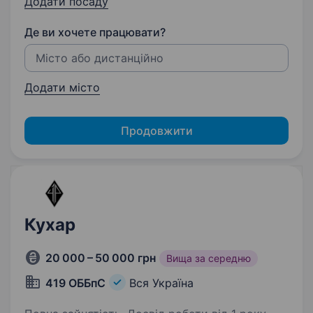
Додати посаду
Де ви хочете працювати?
Додати місто
Продовжити
Кухар
20 000 – 50 000 грн
Вища за середню
419 ОББпС
Вся Україна