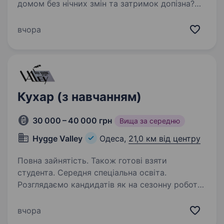
домом без нічних змін та затримок допізна?
Команда ПП «РАЦІОН ГРУП» запрошує
на роботу Помічника кухаря. Розглядаємо
вчора
кандидатів навіть без досвіду роботи —
ми всього навчимо! Що ви будете…
Кухар (з навчанням)
30 000 – 40 000 грн
Вища за середню
Hygge Valley
Одеса,
21,0 км від центру
Повна зайнятість. Також готові взяти
студента. Середня спеціальна освіта.
Розглядаємо кандидатів як на сезонну роботу,
так і на постійну зайнятість — формат
співпраці обираємо разом, залежно від ваших
вчора
побажань. Функціональні обов’язки: