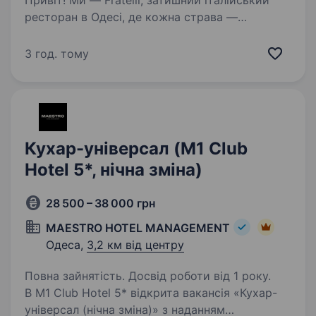
Привіт! Ми — Fratelli, затишний італійський
ресторан в Одесі, де кожна страва —
це маленький шедевр, створений з любов’ю
та увагою до деталей. Якщо тобі близька ідея
3 год. тому
працювати в атмосфері справжнього
гастрономічного…
Кухар-універсал (M1 Club
Hotel 5*, нічна зміна)
28 500 – 38 000 грн
MAESTRO HOTEL MANAGEMENT
Одеса,
3,2 км від центру
Повна зайнятість. Досвід роботи від 1 року.
В M1 Club Hotel 5* відкрита вакансія «Кухар-
універсал (нічна зміна)» з наданням