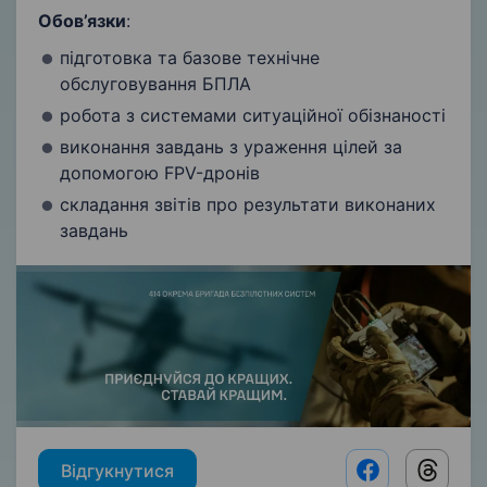
Обов’язки
:
підготовка та базове технічне
обслуговування БПЛА
робота з системами ситуаційної обізнаності
виконання завдань з ураження цілей за
допомогою FPV-дронів
складання звітів про результати виконаних
завдань
Відгукнутися
Facebook shar
Threads