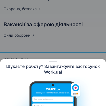
Охорона,
безпека
Вакансії за сферою діяльності
Сили
оборони
Українська
Шукаєте роботу? Завантажуйте застосунок
Work.ua!
Ресурси
Контакти
Про нас
Кар’єра
Новини Work.ua
Допомога
Умови використання