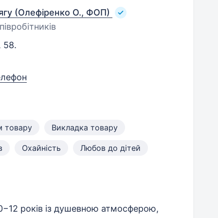
ягу (Олефіренко О., ФОП)
півробітників
 58.
елефон
 товару
Викладка товару
в
Охайність
Любов до дітей
 0−12 років із душевною атмосферою,