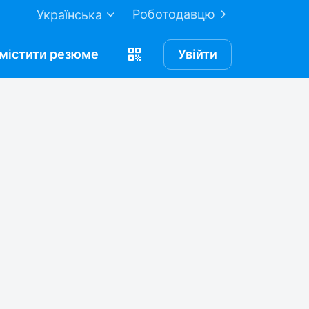
Роботодавцю
Українська
містити
резюме
Увійти