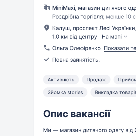
MiniMaxi, магазин дитячого од
Роздрібна торгівля
;
менше 10 с
Калуш, проспект Лесі Українки,
1,0 км від центру
На мапі
Ольга Олефіренко
Показати т
Повна зайнятість.
Активність
Продаж
Прийом
Зйомка stories
Викладка товарі
Опис вакансії
Ми — магазин дитячого одягу від