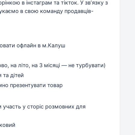
нкою в інстаграм та тікток. У звʼязку з
укаємо в свою команду продавців-
цювати офлайн в м.Калуш
во, на літо, на 3 місяці — не турбувати)
 та дітей
мно презентувати товар
 участь у сторіс розмовних для
зковий