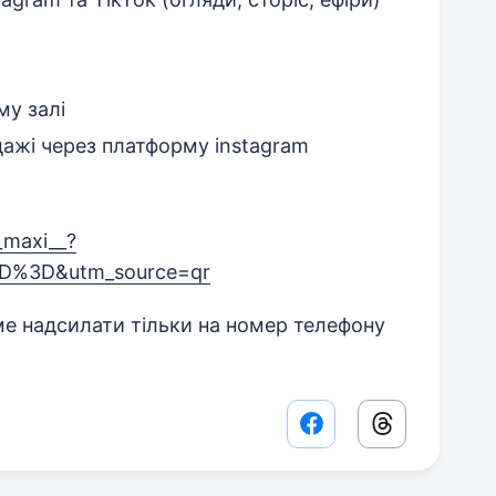
му залі
дажі через платформу instagram
_maxi__?
D%3D&utm_source=qr
е надсилати тільки на номер телефону
Facebook share lin
Threads sha