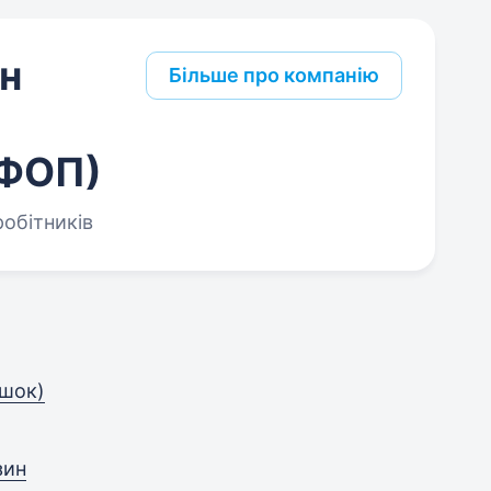
ин
Більше про компанію
 ФОП)
робітників
ашок)
зин