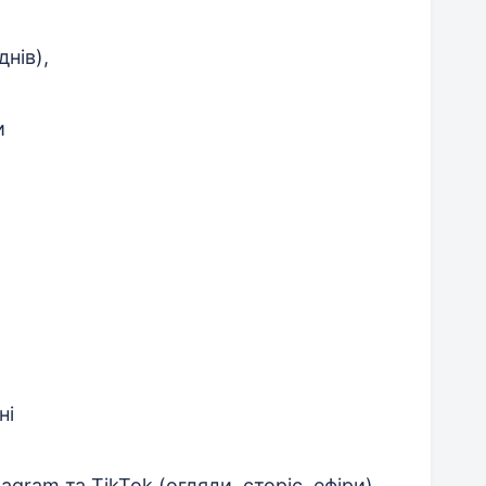
нів),
и
ні
agram та TikTok (огляди, сторіс, ефіри)