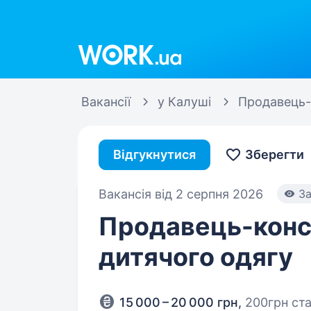
Work.ua
Вакансії
у Калуші
Продавець-
Відгукнутися
Зберегти
Вакансія від 2 серпня 2026
За
Продавець-консу
дитячого одягу
15 000 – 20 000 грн
,
200грн ста