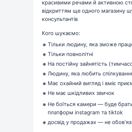
красивими речами й активною сторі
відкриттям ще одного магазину ш
консультантів
Кого шукаємо:
Тільки людину, яка зможе пра
Тільки повнолітні
На постійну зайнятість (тимчасо
Людину, яка любить спілкування
Має охайний вигляд і вміє приє
Не має шкідливих звичок
Не боїться камери — буде брати
платформ instagram та tiktok
досвід у продажах — не обовʼя