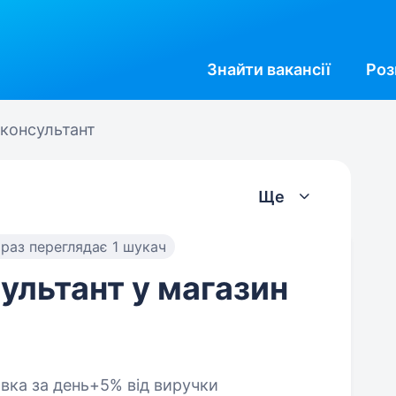
Знайти
вакансії
Роз
консультант
Ще
раз переглядає 1 шукач
льтант у магазин
вка за день+5% від виручки