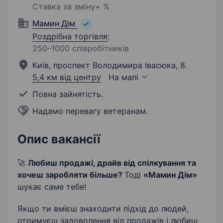
Ставка за зміну+ %
Мамин Дім
Роздрібна торгівля
;
250–1000 співробітників
Київ, проспект Володимира Івасюка, 8.
5,4 км від центру
На мапі
Повна зайнятість.
Надамо перевагу ветеранам.
Опис вакансії
🚀
Любиш продажі, драйв від спілкування та
хочеш заробляти більше?
Тоді
«Мамин Дім»
шукає саме тебе!
Якщо ти вмієш знаходити підхід до людей,
отримуєш задоволення від продажів і любиш