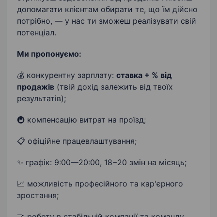
допомагати клієнтам обирати те, що їм дійсно
потрібно, — у нас ти зможеш реалізувати свій
потенціал.
Ми пропонуємо:
💰 конкурентну зарплату:
ставка + % від
продажів
(твій дохід залежить від твоїх
результатів);
🚇 компенсацію витрат на проїзд;
📋 офіційне працевлаштування;
✨ графік: 9:00—20:00, 18−20 змін на місяць;
📈 можливість професійного та кар'єрного
зростання;
🤝 роботу в стабільній компанії та команду,