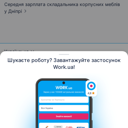
Середня зарплата складальника корпусних меблів
у Дніпрі
Українська
Шукаєте роботу? Завантажуйте застосунок
Work.ua!
Ресурси
Контакти
Про нас
Кар’єра
Новини Work.ua
Допомога
Умови використання
Роботодавцю