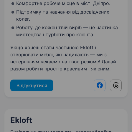
Комфортне робоче місце в місті Дніпро.
Підтримку та навчання від досвідчених
колег.
Роботу, де кожен твій виріб — це частинка
мистецтва і турботи про клієнта.
Якщо хочеш стати частиною Ekloft і
створювати меблі, які надихають — ми з
нетерпінням чекаємо на твоє резюме! Давай
разом робити простір красивим і якісним.
Відгукнутися
Facebook shar
Threads
Ekloft