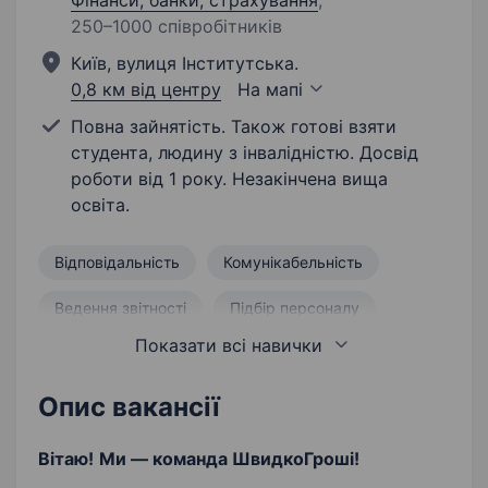
Фінанси, банки, страхування
;
250–1000 співробітників
Київ, вулиця Інститутська.
0,8 км від центру
На мапі
Повна зайнятість. Також готові взяти
студента, людину з інвалідністю. Досвід
роботи від 1 року. Незакінчена вища
освіта.
Відповідальність
Комунікабельність
Ведення звітності
Підбір персоналу
Показати всі навички
Проведення співбесід
Щирість
Користувач ПК
Опис вакансії
Вітаю!
Ми — команда ШвидкоГроші!