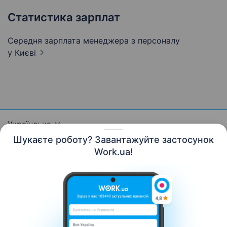
Статистика зарплат
Середня зарплата менеджера з персоналу
у Києві
Українська
Шукаєте роботу? Завантажуйте застосунок
Work.ua!
Ресурси
Контакти
Про нас
Кар’єра
Новини Work.ua
Допомога
Умови використання