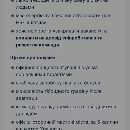
легко знаходить спільну мову з різними
людьми
має енергію та бажання створювати нові
HR-ініціативи
хоче не просто «закривати вакансії», а
впливати на досвід співробітників та
розвиток команди
.
Що ми пропонуємо:
офіційне працевлаштування з усіма
соціальними гарантіями
стабільну заробітну плату та бонуси
можливість гібридного графіку після
адаптації
команду, яка підтримує та готова ділитися
досвідом
офіс в історичній частині міста, за 5 хвилин
від метро Хрещатик