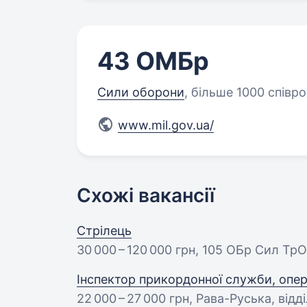
43 ОМБр
Сили оборони
,
більше 1000 співро
www.mil.gov.ua/
Схожі вакансії
Стрілець
30 000 – 120 000 грн
, 105 ОБр Сил ТрО
Інспектор прикордонної служби, опе
22 000 – 27 000 грн
, Рава-Руська, від