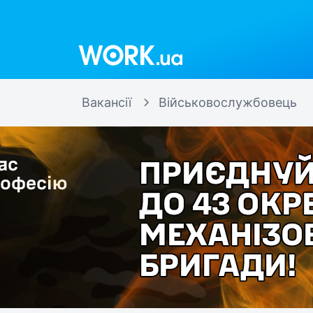
Work.ua
Вакансії
Військовослужбовець