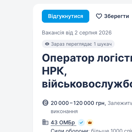
Відгукнутися
Зберегти
Вакансія від 2 серпня 2026
Зараз переглядає 1 шукач
Оператор логіст
НРК,
військовослужб
20 000 – 120 000 грн
,
Залежить
виконання
43 ОМБр
Сили оборони
;
більше 1000 спі