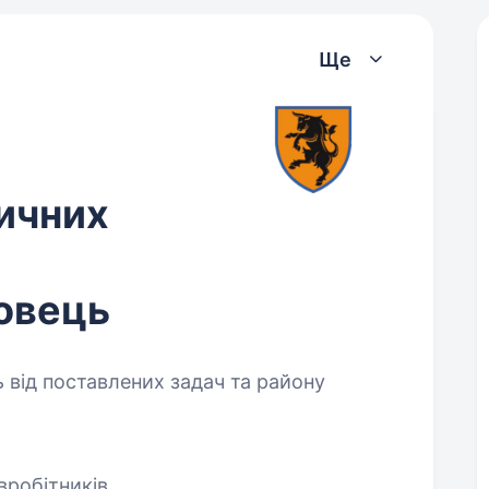
Ще
ичних
овець
 від поставлених задач та району
вробітників