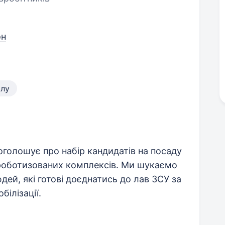
он
алу
голошує про набір кандидатів на посаду
роботизованих комплексів. Ми шукаємо
ей, які готові доєднатись до лав ЗСУ за
ілізації.