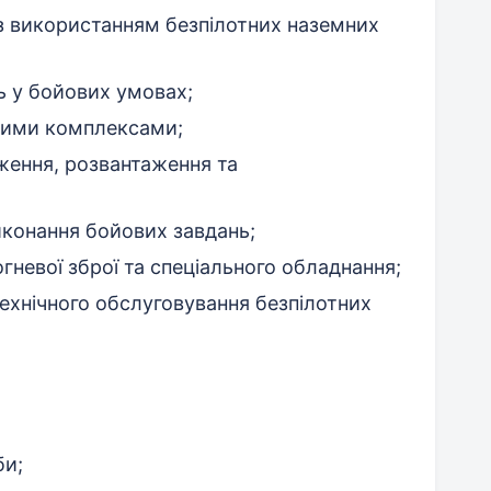
із використанням безпілотних наземних
ь у бойових умовах;
ними комплексами;
ження, розвантаження та
иконання бойових завдань;
гневої зброї та спеціального обладнання;
ехнічного обслуговування безпілотних
би;