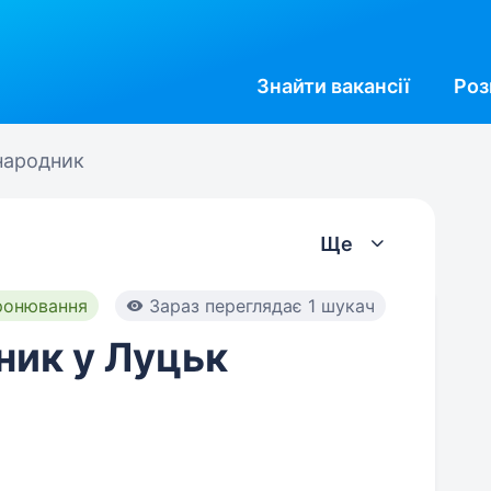
Знайти
вакансії
Роз
народник
Ще
ронювання
Зараз переглядає 1 шукач
ник у Луцьк