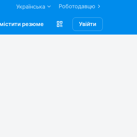
Роботодавцю
Українська
містити
резюме
Увійти