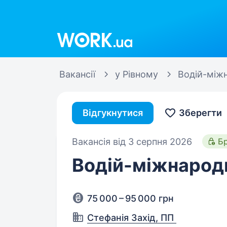
Work.ua
Вакансії
у Рівному
Водій-між
Відгукнутися
Зберегти
Вакансія від 3 серпня 2026
Б
Водій-міжнарод
75 000 – 95 000 грн
Стефанія Захід, ПП