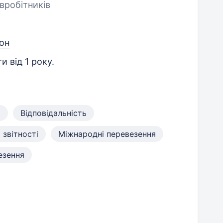
івробітників
он
и від 1 року.
и
Відповідальність
 звітності
Міжнародні перевезення
езення