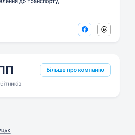
влення до транспорту,
Facebook share lin
Threads sha
 ПП
Більше про компанію
бітників
уцьк