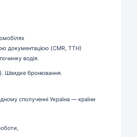
томобілях
ною документацією (CMR, TTН)
починку водія.
а). Швидке бронювання.
дному сполученні Україна — країни
роботи,