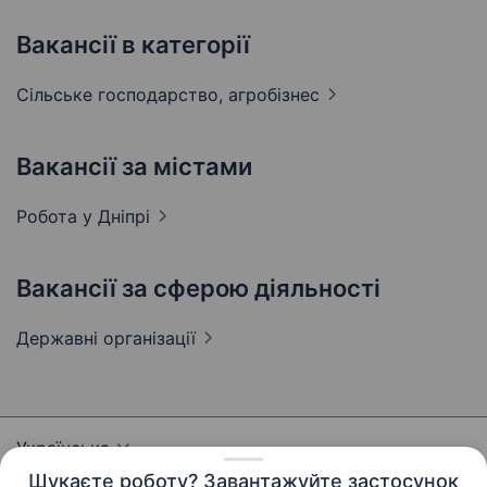
Вакансії в категорії
Сільське господарство,
агробізнес
Вакансії за містами
Робота у
Дніпрі
Вакансії за сферою діяльності
Державні
організації
Українська
Шукаєте роботу? Завантажуйте застосунок