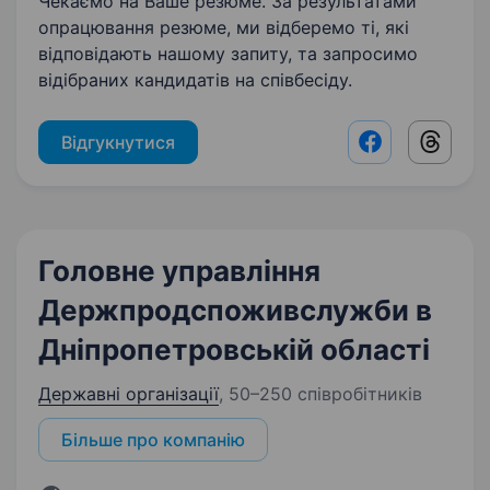
Чекаємо на Ваше резюме. За результатами
опрацювання резюме, ми відберемо ті, які
відповідають нашому запиту, та запросимо
відібраних кандидатів на співбесіду.
Відгукнутися
Facebook shar
Threads
Головне управління
Держпродспоживслужби в
Дніпропетровській області
Державні організації
,
50–250 співробітників
Більше про компанію