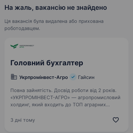
На жаль, вакансію не знайдено
Ця вакансія була видалена або прихована
роботодавцем.
Головний бухгалтер
Укрпромінвест-Агро
Гайсин
Повна зайнятість. Досвід роботи від 2 років.
«УКРПРОМІНВЕСТ-АГРО» — агропромисловий
холдинг, який входить до ТОП аграрних
компаній України (100 тис. га землі, 2 заводи
з виробництва цукру, найбільший в Україні
3 дні тому
млин, тваринництво), відкриває конкурс