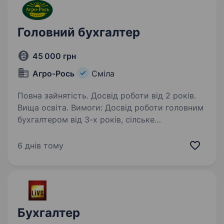
Головний бухгалтер
45 000 грн
Агро-Рось
Сміла
Повна зайнятість. Досвід роботи від 2 років.
Вища освіта. Вимоги: Досвід роботи головним
бухгалтером від 3-х років, сілське
господарство — виробництво, загальна
система оподаткування. Знання офісних
6 днів тому
та бухгалтерських програм: Microsoft Excel,
Microsoft Word, 1С:Підприємство…
Бухгалтер