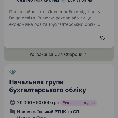
безпілотних систем
Вся Україна
Повна зайнятість. Досвід роботи від 1 року.
Вища освіта. Вимоги: фахова або вища
економічна освіта (бухгалтерський облік,
фінанси, аудит чи споріднена спеціальність);
впевнений користувач ПК (MS Office), знання
системи «Клієнт Казначейства —
Казначейство»; вільне…
Усі вакансії Сил
Оборони
Начальник групи
бухгалтерського обліку
20 000 – 50 000 грн
Вища за середню
Новоукраїнський РТЦК та СП
,