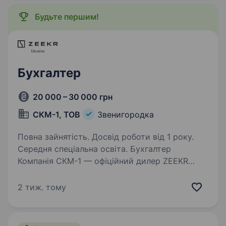
на позиціюГоловного…
Будьте першим!
Бухгалтер
20 000 – 30 000 грн
СКМ-1, ТОВ
Звенигородка
Повна зайнятість. Досвід роботи від 1 року.
Середня спеціальна освіта. Бухгалтер
Компанія СКМ-1 — офіційний дилер ZEEKR
в Україні — запрошує до команди бухгалтера у
м. Звенигородка. Обов’язки: ведення
2 тиж. тому
бухгалтерського та податкового обліку
відповідно до чинного законодавства;
обробка…