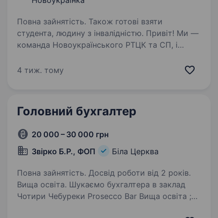
Новоукраїнка
Повна зайнятість. Також готові взяти
студента, людину з інвалідністю. Привіт! Ми —
команда Новоукраїнського РТЦК та СП, і
ми шукаємо начальника групи
бухгалтерського обліку, який готовий
4 тиж. тому
розвиватися разом з нами. Якщо ти прагнеш
працювати у стабільній компанії, де цінують
кожного…
Головний бухгалтер
20 000 – 30 000 грн
Звірко Б.Р., ФОП
Біла Церква
Повна зайнятість. Досвід роботи від 2 років.
Вища освіта. Шукаємо бухгалтера в заклад
Чотири Чебуреки Prosecco Bar Вища освіта ;
Досвід роботи від 2-х років на посаді