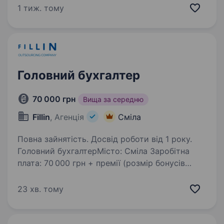
обліком, первинними документами, платежами
1 тиж. тому
та звітністю. Шукаємо фахівця, який уважно
працює…
Головний бухгалтер
70 000 грн
Вища за середню
Fillin
, Агенція
Сміла
Повна зайнятість. Досвід роботи від 1 року.
Головний бухгалтерМісто: Сміла Заробітна
плата: 70 000 грн + премії (розмір бонусів
обговорюється) Вид зайнятості: повна
зайнятість Графік роботи: Пн-Пт, з 09:00
23 хв. тому
до 18:00 Про нас: Ми — стабільне промислове
підприємство,…