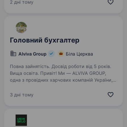
бухгалтера-обліковця, бухгалтера —
2 дні тому
товарознавця у ресторанно-господарській
сфері; Знання ділянки…
Головний бухгалтер
Alviva Group
Біла Церква
Повна зайнятість. Досвід роботи від 5 років.
Вища освіта. Привіт! Ми — ALVIVA GROUP,
одна з провідних харчових компаній України,
яка об'єднує понад 6 000 професіоналів і
працює для того, щоб дарувати якість і смак
3 дні тому
мільйонам сімей. Наша мета — сприяти
здоров’ю та добробуту…