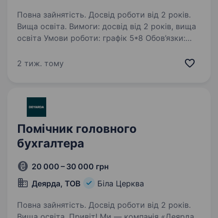
Повна зайнятість. Досвід роботи від 2 років.
Вища освіта. Вимоги: досвід від 2 років, вища
освіта Умови роботи: графік 5*8 Обов’язки:
Керує працівниками бухгалтерії, контролює їх
роботу — відповідно до повноважень, наданих
2 тиж. тому
головним бухгалтером. Перевіряє:
оформлення…
Помічник головного
бухгалтера
20 000 – 30 000 грн
Деярда, ТОВ
Біла Церква
Повна зайнятість. Досвід роботи від 2 років.
Вища освіта. Привіт! Ми — компанія «Деярда