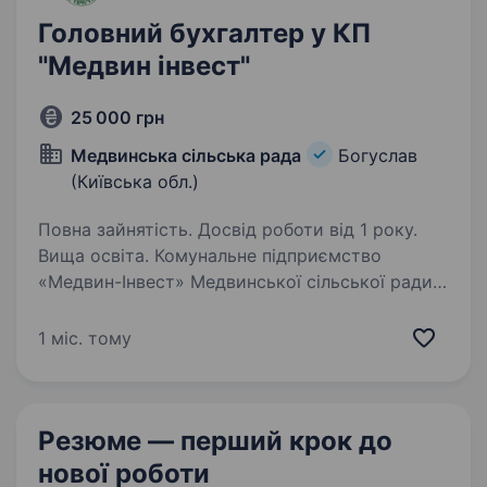
Головний бухгалтер у КП
"Медвин інвест"
25 000 грн
Медвинська сільська рада
Богуслав
(Київська обл.)
Повна зайнятість. Досвід роботи від 1 року.
Вища освіта. Комунальне підприємство
«Медвин-Інвест» Медвинської сільської ради
(Київська область) запрошує до своєї команди
головного бухгалтера. Якщо ви шукаєте
1 міс. тому
не просто нове місце роботи, а стабільність,
комфортні умови…
Резюме — перший крок
до
нової роботи