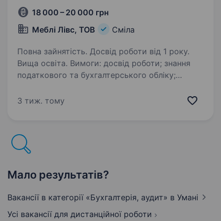
18 000 – 20 000 грн
Меблі Лівс, ТОВ
Сміла
Повна зайнятість. Досвід роботи від 1 року.
Вища освіта. Вимоги: досвід роботи; знання
податкового та бухгалтерського обліку;
впевнений користувач ПК: Word; Excel; Internet;
Клиент-Банк; 1С (8); m.e.dok. Обов’язки: банк;
3 тиж. тому
ведення бухгалтерського та податкового…
Мало результатів?
Вакансії в категорії «Бухгалтерія, аудит»
в Умані
Усі вакансії для дистанційної роботи