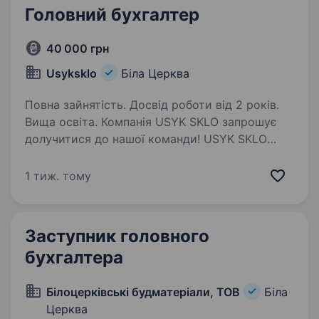
Головний бухгалтер
40 000 грн
Usyksklo
Біла Церква
Повна зайнятість. Досвід роботи від 2 років.
Вища освіта. Компанія USYK SKLO запрошує
долучитися до нашої команди! USYK SKLO
це нова виробнича компанія в Україні,
заснована Олександром Усиком
1 тиж. тому
та партнерами, що наразі починає своє
становлення та має амбіційні плани. Сфера…
Заступник головного
бухгалтера
Білоцерківські будматеріали, ТОВ
Біла
Церква