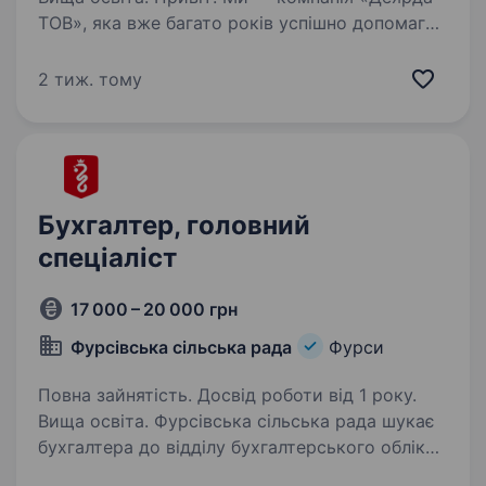
ТОВ», яка вже багато років успішно допомагає
планувати, будувати та оснащувати
свинокомплекси за найсучаснішими
2 тиж. тому
європейськими технологіями. Наші рішення
охоплюють системи утримання…
Бухгалтер, головний
спеціаліст
17 000 – 20 000 грн
Фурсівська сільська рада
Фурси
Повна зайнятість. Досвід роботи від 1 року.
Вища освіта. Фурсівська сільська рада шукає
бухгалтера до відділу бухгалтерського обліку
та звітності. Це офісна робота з бюджетним