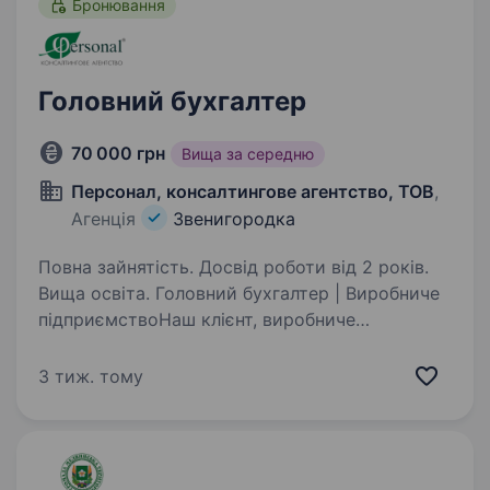
Бронювання
Головний бухгалтер
70 000 грн
Вища за середню
Персонал, консалтингове агентство, ТОВ
,
Агенція
Звенигородка
Повна зайнятість. Досвід роботи від 2 років.
Вища освіта. Головний бухгалтер | Виробниче
підприємствоНаш клієнт, виробниче
підприємство харчової промисловості,
запрошує до команди Головного бухгалтера —
3 тиж. тому
професіонала, який забезпечить фінансову
стабільність, порядок у процесах…