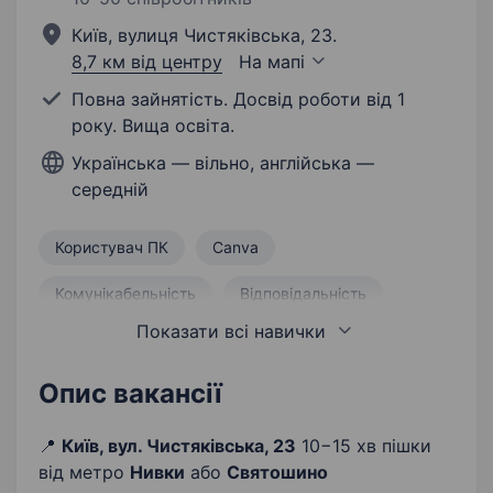
Київ, вулиця Чистяківська, 23.
8,7 км від центру
На мапі
Повна зайнятість. Досвід роботи від 1
року. Вища освіта.
Українська — вільно, англійська —
середній
Користувач ПК
Canva
Комунікабельність
Відповідальність
Показати всі навички
Організованість
Активність
Ведення соціальних мереж
Ініціативність
Опис вакансії
Бажання вчитися і розвиватися
📍
Київ, вул. Чистяківська, 23
10−15 хв пішки
від метро
Нивки
або
Святошино