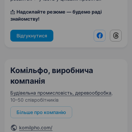
📩
Надсилайте резюме — будемо раді
знайомству!
Відгукнутися
Facebook shar
Threads
Комільфо, виробнича
компанія
Будівельна промисловість, деревообробка
,
10–50 співробітників
Більше про компанію
komilpho.com/