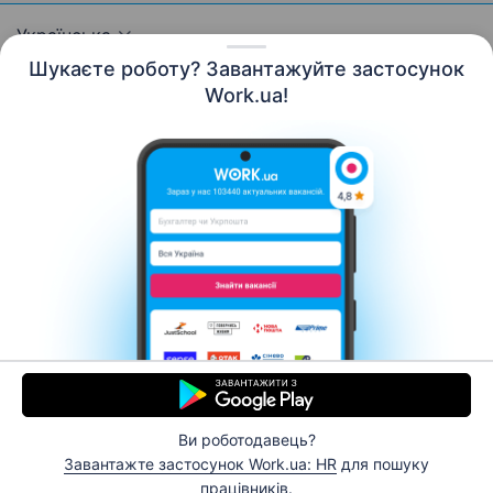
Українська
Шукаєте роботу? Завантажуйте застосунок
Work.ua!
Ресурси
Контакти
Про нас
Кар’єра
Новини Work.ua
Допомога
Умови використання
Роботодавцю
© 2006–2026 Work.ua. Сервіс пошуку роботи №1 в
Україні.
Ви роботодавець?
Завантажте застосунок Work.ua: HR
для пошуку
Відгукнутися
працівників.