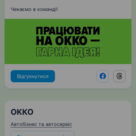
Чекаємо в команді!
Відгукнутися
Facebook shar
Threads
OKKO
Автобізнес та автосервіс