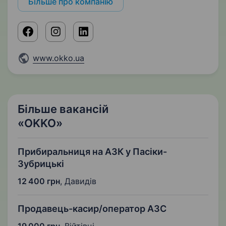
Більше про компанію
www.okko.ua
Більше вакансій
«OKKO»
Прибиральниця на АЗК у Пасіки-
Зубрицькі
12 400 грн
,
Давидів
Продавець-касир/оператор АЗС
19 000 грн
,
Війтівці