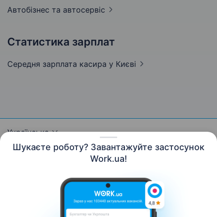
Автобізнес та
автосервіс
Статистика зарплат
Середня зарплата касира
у Києві
Українська
Шукаєте роботу? Завантажуйте застосунок
Work.ua!
Ресурси
Контакти
Про нас
Кар’єра