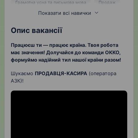
Грамотна усна та письмова мова
Продаж
Показати всі навички
Роздрібна торгівля
Лабораторні дослідження
Опис вакансії
Робота з клієнтами
Комунікабельність
Працюєш ти — працює країна. Твоя робота
має значення! Долучайся до команди ОККО,
Ввічливість
Відповідальність
формуймо надійний тил нашої країни разом!
Шукаємо
ПРОДАВЦЯ-КАСИРА
(оператора
АЗК)!