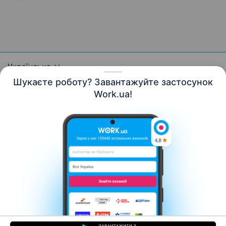
Українська
Шукаєте роботу? Завантажуйте застосунок
Work.ua!
Ресурси
Контакти
Про нас
Кар’єра
Новини Work.ua
Допомога
Умови використання
Роботодавцю
© 2006–2026 Work.ua. Сервіс пошуку роботи №1 в