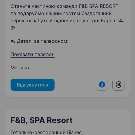
Станьте частиною команди F&B SPA RESORT
та подаруймо нашим гостям бездоганний
сервіс незабутній відпочинок у серці Карпат!⛰️
🏞
📲 Деталі за телефоном:
Показати телефон
Марина
Відгукнутися
Facebook shar
Threads
F&B, SPA Resort
Готельно-ресторанний бізнес
,