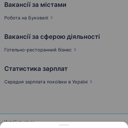
Вакансії за містами
Робота на
Буковелі
Вакансії за сферою діяльності
Готельно-ресторанний
бізнес
Статистика зарплат
Середня зарплата покоївки
в Україні
Українська