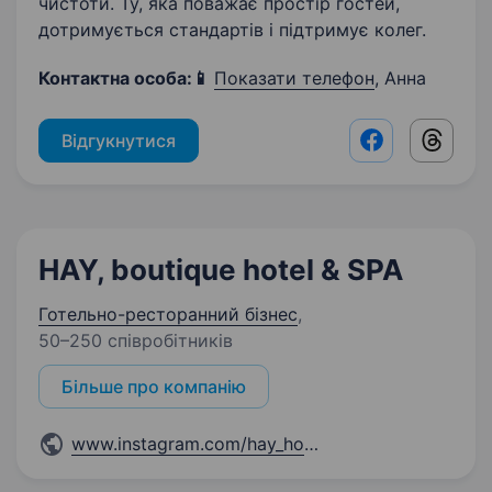
чистоти. Ту, яка поважає простір гостей,
дотримується стандартів і підтримує колег.
Контактна особа:
📱
Показати телефон
, Анна
Відгукнутися
Facebook shar
Threads
HAY, boutique hotel & SPA
Готельно-ресторанний бізнес
,
50–250 співробітників
Більше про компанію
www.instagram.com/hay_hotel/