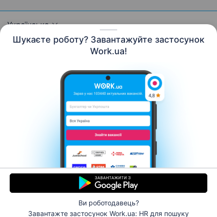
Українська
Шукаєте роботу? Завантажуйте застосунок
Work.ua!
Ресурси
Контакти
Про нас
Кар’єра
Новини Work.ua
Допомога
Умови використання
Роботодавцю
© 2006–2026 Work.ua. Сервіс пошуку роботи №1 в
Україні.
Ви роботодавець?
Завантажте застосунок Work.ua: HR
для пошуку