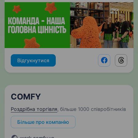
Відгукнутися
Facebook shar
Threads
COMFY
Роздрібна торгівля
,
більше 1000 співробітників
Більше про компанію