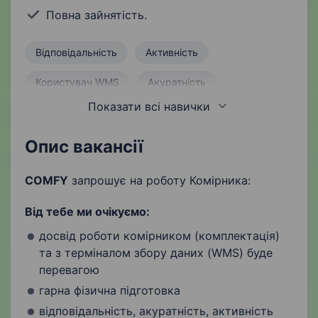
Повна зайнятість.
Відповідальність
Активність
Користувач WMS
Акуратність
Показати всі навички
Складські роботи
Робота з ТЗД
Продуктивність
Комплектування товарів
Опис вакансії
COMFY
запрошує на роботу Комірника:
Від тебе ми очікуємо:
досвід роботи комірником (комплектація)
та з терміналом збору даних (WMS) буде
перевагою
гарна фізична підготовка
відповідальність, акуратність, активність