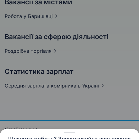
Вакансії за містами
Робота у
Баришівці
Вакансії за сферою діяльності
Роздрібна
торгівля
Статистика зарплат
Середня зарплата комірника
в Україні
Українська
Шукаєте роботу? Завантажуйте застосунок