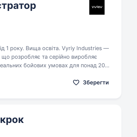
стратор
ища освіта. Vyriy Industries —
, що розробляє та серійно виробляє
реальних бойових умовах для понад 200
 Ми створюємо технології,…
Зберегти
 крок