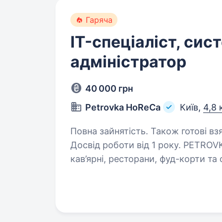
Гаряча
IT-спеціаліст, сис
адміністратор
40 000 грн
Petrovka HoReCa
Київ,
4,8 
Повна зайнятість. Також готові вз
Досвід роботи від 1 року. PETROVKA HoReCa — компанія, що забезпечує
кав’ярні, ресторани, фуд-корти т
та іншими HoReCa товарами. Ми п
процеси та забезпечуємо безпере