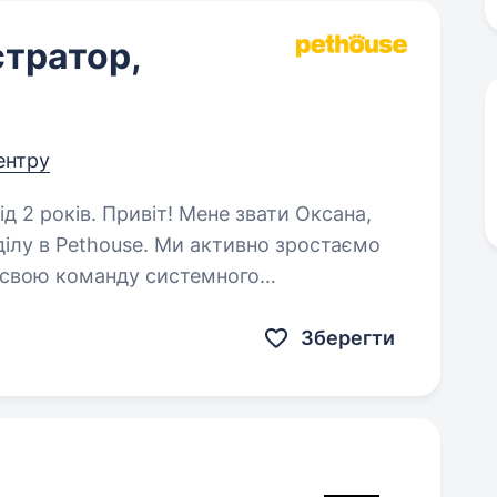
стратор,
центру
ене звати Оксана,
ділу в Pethouse. Ми активно зростаємо
 свою команду системного
допоможе підтримувати й розвивати…
Зберегти