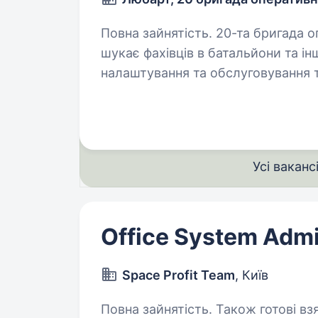
Повна зайнятість. 20-та бригада оперативного призначення «Любарт»
шукає фахівців в батальйони та інші підро
налаштування та обслуговування 
та комп’ютерних систем, VPN-тун
Усі ваканс
Office System Admi
Space Profit Team
, Київ
Повна зайнятість. Також готові взяти студента. Приві