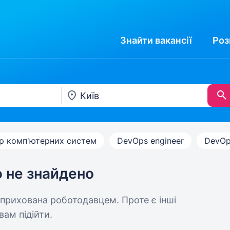
Знайти
вакансії
Роз
р комп'ютерних систем
DevOps engineer
DevOp
ю не знайдено
 прихована роботодавцем. Проте є інші
вам підійти.