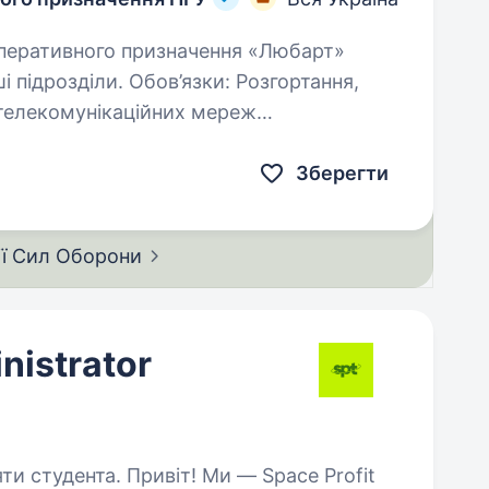
зділи. Обов’язки: Розгортання,
телекомунікаційних мереж
елів,…
Зберегти
ії Сил
Оборони
nistrator
т! Ми — Space Profit