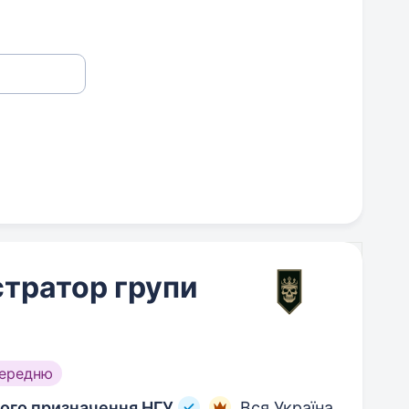
стратор групи
середню
ного призначення НГУ
Вся Україна