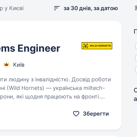
р у Києві
за 30 днів, за датою
tems Engineer
Київ
яти людину з інвалідністю. Досвід роботи
рони, які щодня працюють на фронті.
ідрозділами ЗСУ для протидії ворожим
труктури…
Зберегти