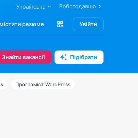
Роботодавцю
Українська
містити
резюме
Увійти
Знайти вакансії
Підібрати
s
Програміст WordPress