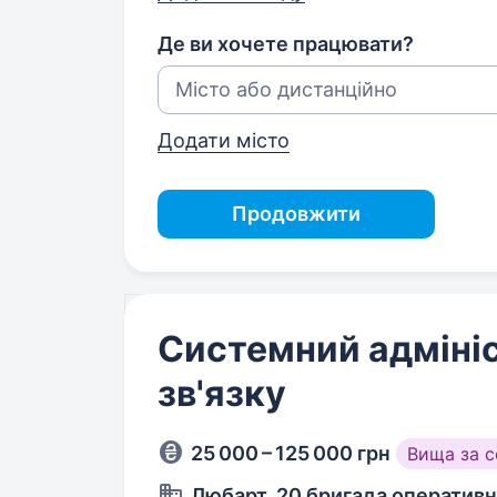
Де ви хочете працювати?
Додати місто
Продовжити
Системний адміні
зв'язку
25 000 – 125 000 грн
Вища за 
Любарт, 20 бригада оператив