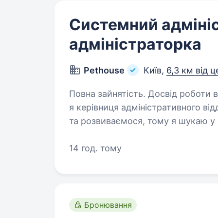
Системний адміні
адміністраторка
Pethouse
Київ,
6,3 км від 
Повна зайнятість. Досвід роботи від 2 років. Привіт! М
я керівниця адміністративного від
та розвиваємося, тому я шукаю у
адміністратора (-ку), який (-а) 
14 год. тому
Бронювання