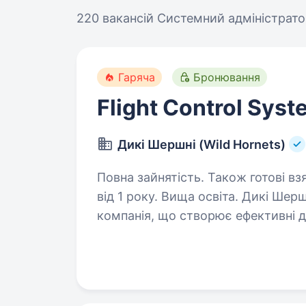
220 вакансій
Системний адміністрато
Гаряча
Бронювання
Flight Control Sys
Дикі Шершні (Wild Hornets)
Повна зайнятість. Також готові вз
від 1 року. Вища освіта. Дикі Шершні (Wild Hornets) — українська miltech-
компанія, що створює ефективні д
Наші системи використовуються п
безпілотникам та захисту інфрас