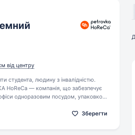
темний
Д
км від центру
яти студента, людину з інвалідністю.
а офіси одноразовим посудом, упаковкою
остійно вдосконалюємо внутрішні
бійну…
Зберегти